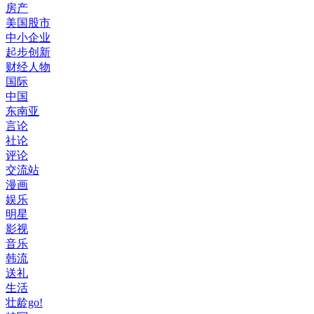
房产
美国股市
中小企业
起步创新
财经人物
国际
中国
东南亚
言论
社论
评论
交流站
漫画
娱乐
明星
影视
音乐
韩流
送礼
生活
壮龄go!