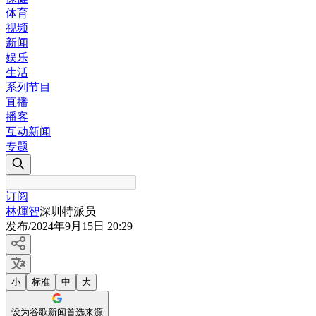
体育
视频
新闻
娱乐
生活
系列节目
直播
播客
互动新闻
专题
订阅
林煇智
深圳特派员
发布
/
2024年9月15日 20:29
小
标准
中
大
设为谷歌新闻首选来源