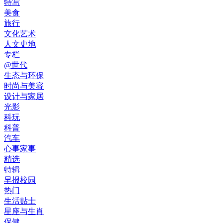
特写
美食
旅行
文化艺术
人文史地
专栏
@世代
生态与环保
时尚与美容
设计与家居
光影
科玩
科普
汽车
心事家事
精选
特辑
早报校园
热门
生活贴士
星座与生肖
保健