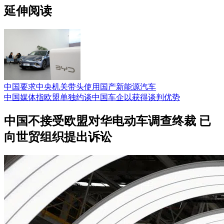
延伸阅读
中国要求中央机关带头使用国产新能源汽车
中国媒体指欧盟单独约谈中国车企以获得谈判优势
中国不接受欧盟对华电动车调查终裁 已
向世贸组织提出诉讼