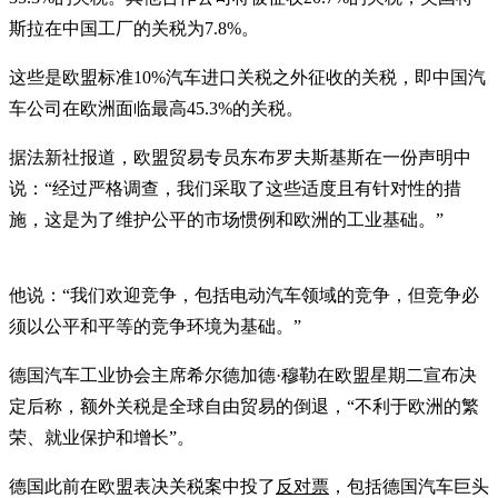
斯拉在中国工厂的关税为7.8%。
这些是欧盟标准10%汽车进口关税之外征收的关税，即中国汽
车公司在欧洲面临最高45.3%的关税。
据法新社报道，欧盟贸易专员东布罗夫斯基斯在一份声明中
说：“经过严格调查，我们采取了这些适度且有针对性的措
施，这是为了维护公平的市场惯例和欧洲的工业基础。”
他说：“我们欢迎竞争，包括电动汽车领域的竞争，但竞争必
须以公平和平等的竞争环境为基础。”
德国汽车工业协会主席希尔德加德·穆勒在欧盟星期二宣布决
定后称，额外关税是全球自由贸易的倒退，“不利于欧洲的繁
荣、就业保护和增长”。
德国此前在欧盟表决关税案中投了
反对票
，包括德国汽车巨头