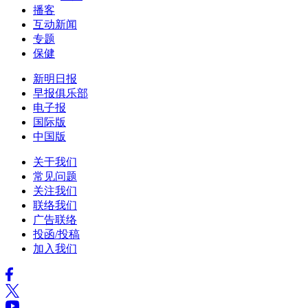
播客
互动新闻
专题
保健
新明日报
早报俱乐部
电子报
国际版
中国版
关于我们
常见问题
关注我们
联络我们
广告联络
投函/投稿
加入我们