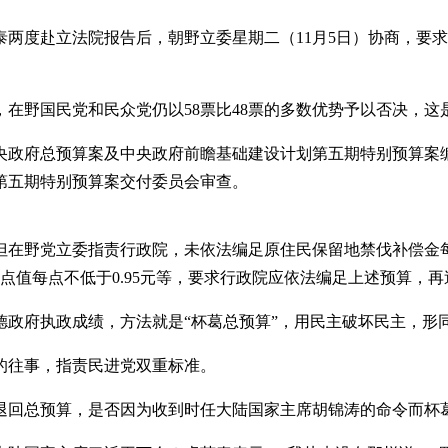
两度赴立法院报告后，朝野立委星期二（11月5日）协商，要求
在野国民党和民众党仍以58票比48票的多数优势予以否决，这
中央政府总预算案及中央政府前瞻基础建设计划第五期特别预算
第五期特别预算案交付委员会审查。
在野党立委指责行政院，未依法编足原住民保留地禁伐补偿金每年
点值每点不低于0.95元等，要求行政院应依法编足上述预算，
政府执政成绩，方法就是“杯葛总预算”，用民主破坏民主，形同
算的往事，指责民进党双重标准。
案退回总预算，是否因为收到时任大陆国家主席胡锦涛的命令而杯