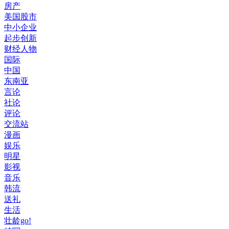
房产
美国股市
中小企业
起步创新
财经人物
国际
中国
东南亚
言论
社论
评论
交流站
漫画
娱乐
明星
影视
音乐
韩流
送礼
生活
壮龄go!