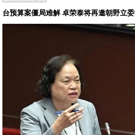
台预算案僵局难解 卓荣泰将再邀朝野立委