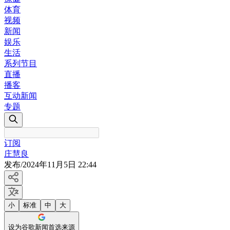
体育
视频
新闻
娱乐
生活
系列节目
直播
播客
互动新闻
专题
订阅
庄慧良
发布
/
2024年11月5日 22:44
小
标准
中
大
设为谷歌新闻首选来源