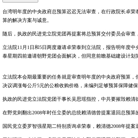
台湾明年度的中央政府总预算迟迟无法审查，在行政院长卓荣泰
算的解决方案与诚意。
随后，执政的民进党立院党团再提案将总预算交付委员会审查，
立法院11月1日和5日两度邀请卓荣泰到立法院，报告明年度
泰星期四前邀请朝野党团会面解决，但同意前瞻基础建设计划
立法院本会期最重要的任务就是审查明年度的中央政府预算，但
决议调涨每公斤5元的公粮收购价格，未编列足够预算保障健保
执政的民进党立法院党团干事长吴思瑶指控，中共要摧毁赖清德
在野党则翻出2008年时任立委的总统赖清德曾提案退回总预
国民党立委罗智强星期二特别质询卓荣泰，赖清德2008年提