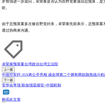
罗智强进一步追问，卓荣泰是否认为在野党要退回总预算，是
听。
由于总预算案多次被在野党封杀，卓荣泰先前表示，总预算案
透过协商来沟通。
卓荣泰
预算案
台湾政治
台湾立法院
上一篇
中国空军歼-35A将公开亮相 成全球第二个拥有两款隐形战斗机
下一篇
安华会李强 盼加强亚细安+中国机制
购买此文章