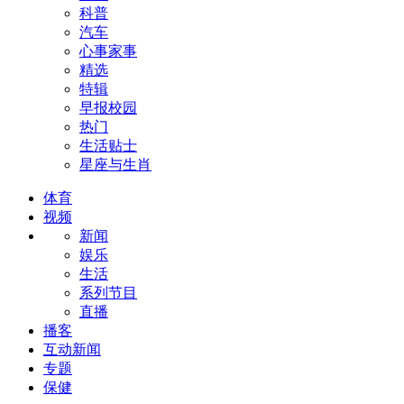
科普
汽车
心事家事
精选
特辑
早报校园
热门
生活贴士
星座与生肖
体育
视频
新闻
娱乐
生活
系列节目
直播
播客
互动新闻
专题
保健