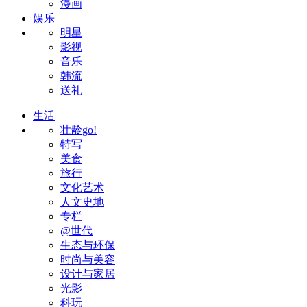
漫画
娱乐
明星
影视
音乐
韩流
送礼
生活
壮龄go!
特写
美食
旅行
文化艺术
人文史地
专栏
@世代
生态与环保
时尚与美容
设计与家居
光影
科玩