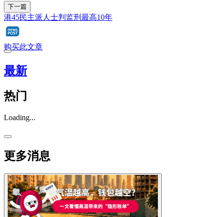
下一篇
港45民主派人士判监刑最高10年
购买此文章
最新
热门
Loading...
更多消息