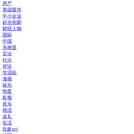
房产
美国股市
中小企业
起步创新
财经人物
国际
中国
东南亚
言论
社论
评论
交流站
漫画
娱乐
明星
影视
音乐
韩流
送礼
生活
壮龄go!