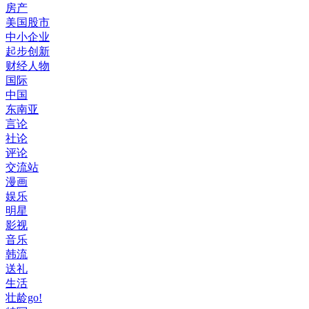
房产
美国股市
中小企业
起步创新
财经人物
国际
中国
东南亚
言论
社论
评论
交流站
漫画
娱乐
明星
影视
音乐
韩流
送礼
生活
壮龄go!