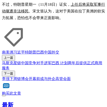
不过，特朗普星期一（11月18日）证实，
上任后将采取军事行
动驱逐非法移民
。宋文笛认为，这对于美国在拉丁美洲的软实
力拓展，恐怕也不会带来正面影响。
南美洲
习近平
特朗普
巴西
中国外交
上一篇
马斯克星链中国竞争对手进军巴西 计划两年后提供正式商用
服务
下一篇
李强下周链博会开幕前或与外企高管会面
购买此文章
最新