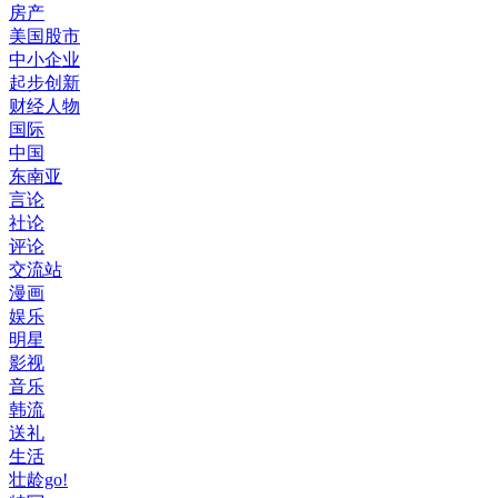
房产
美国股市
中小企业
起步创新
财经人物
国际
中国
东南亚
言论
社论
评论
交流站
漫画
娱乐
明星
影视
音乐
韩流
送礼
生活
壮龄go!