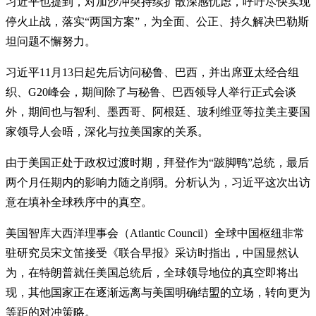
习近平也提到，对加沙冲突持续扩散深感忧虑，呼吁尽快实现
停火止战，落实“两国方案”，为全面、公正、持久解决巴勒斯
坦问题不懈努力。
习近平11月13日起先后访问秘鲁、巴西，并出席亚太经合组
织、G20峰会，期间除了与秘鲁、巴西领导人举行正式会谈
外，期间也与智利、墨西哥、阿根廷、玻利维亚等拉美主要国
家领导人会晤，深化与拉美国家的关系。
由于美国正处于政权过渡时期，拜登作为“跛脚鸭”总统，最后
两个月任期内的影响力随之削弱。分析认为，习近平这次出访
意在填补全球秩序中的真空。
美国智库大西洋理事会（Atlantic Council）全球中国枢纽非常
驻研究员宋文笛接受《联合早报》采访时指出，中国显然认
为，在特朗普就任美国总统后，全球领导地位的真空即将出
现，其他国家正在逐渐远离与美国明确结盟的立场，转向更为
等距的对冲策略。