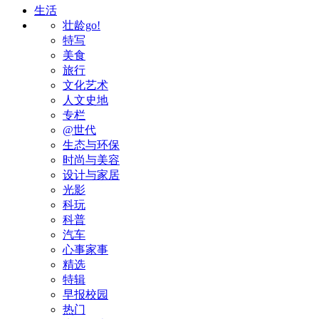
生活
壮龄go!
特写
美食
旅行
文化艺术
人文史地
专栏
@世代
生态与环保
时尚与美容
设计与家居
光影
科玩
科普
汽车
心事家事
精选
特辑
早报校园
热门