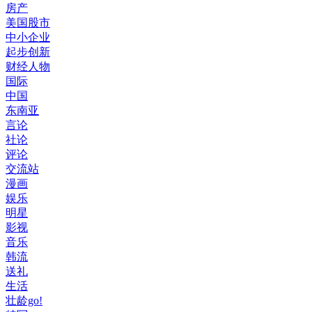
房产
美国股市
中小企业
起步创新
财经人物
国际
中国
东南亚
言论
社论
评论
交流站
漫画
娱乐
明星
影视
音乐
韩流
送礼
生活
壮龄go!