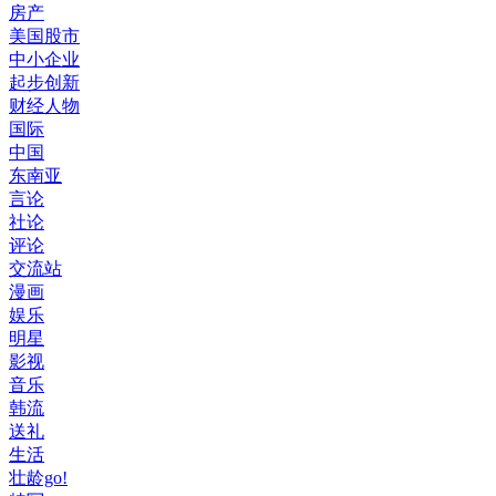
房产
美国股市
中小企业
起步创新
财经人物
国际
中国
东南亚
言论
社论
评论
交流站
漫画
娱乐
明星
影视
音乐
韩流
送礼
生活
壮龄go!