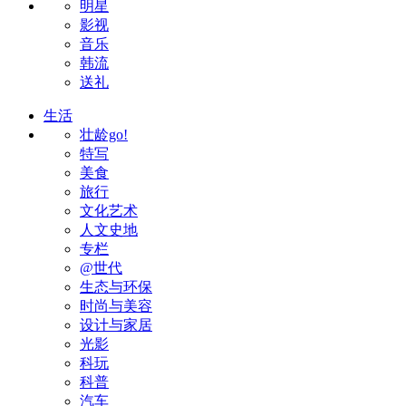
明星
影视
音乐
韩流
送礼
生活
壮龄go!
特写
美食
旅行
文化艺术
人文史地
专栏
@世代
生态与环保
时尚与美容
设计与家居
光影
科玩
科普
汽车