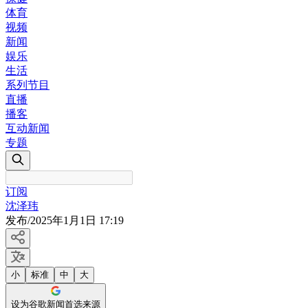
体育
视频
新闻
娱乐
生活
系列节目
直播
播客
互动新闻
专题
订阅
沈泽玮
发布
/
2025年1月1日 17:19
小
标准
中
大
设为谷歌新闻首选来源