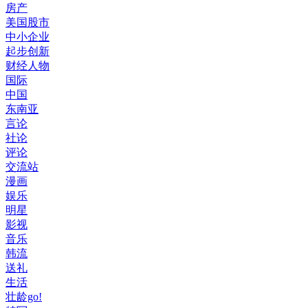
房产
美国股市
中小企业
起步创新
财经人物
国际
中国
东南亚
言论
社论
评论
交流站
漫画
娱乐
明星
影视
音乐
韩流
送礼
生活
壮龄go!