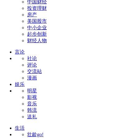
中国财经
投资理财
房产
美国股市
中小企业
起步创新
财经人物
言论
社论
评论
交流站
漫画
娱乐
明星
影视
音乐
韩流
送礼
生活
壮龄go!