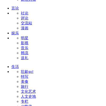
言论
社论
评论
交流站
漫画
娱乐
明星
影视
音乐
韩流
送礼
生活
壮龄go!
特写
美食
旅行
文化艺术
人文史地
专栏