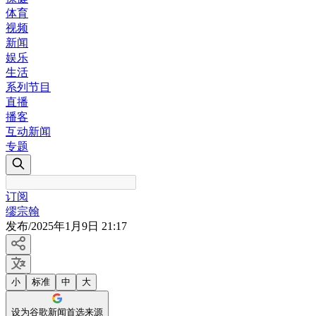
体育
视频
新闻
娱乐
生活
系列节目
直播
播客
互动新闻
专题
订阅
缪宗翰
发布
/
2025年1月9日 21:17
小
标准
中
大
设为谷歌新闻首选来源