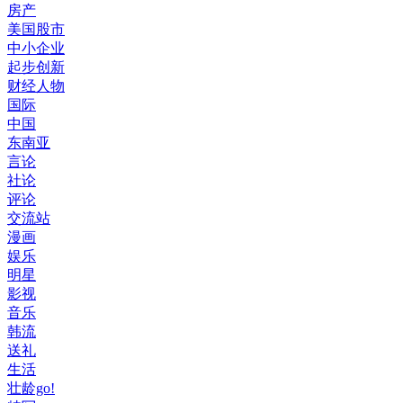
房产
美国股市
中小企业
起步创新
财经人物
国际
中国
东南亚
言论
社论
评论
交流站
漫画
娱乐
明星
影视
音乐
韩流
送礼
生活
壮龄go!