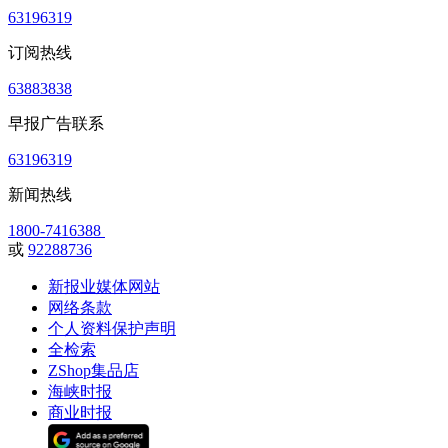
63196319
订阅热线
63883838
早报广告联系
63196319
新闻热线
1800-7416388
或
92288736
新报业媒体网站
网络条款
个人资料保护声明
全检索
ZShop集品店
海峡时报
商业时报