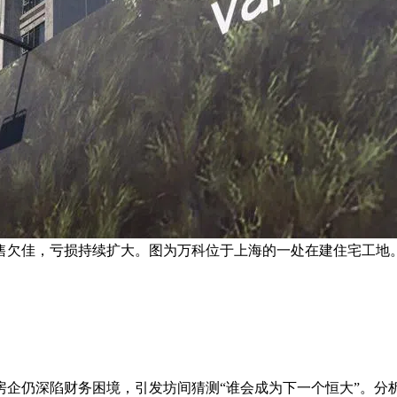
售欠佳，亏损持续扩大。图为万科位于上海的一处在建住宅工地。
房企仍深陷财务困境，引发坊间猜测“谁会成为下一个恒大”。分