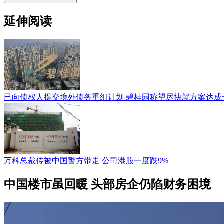
延伸阅读
已向债权人提交境外债务重组计划 碧桂园称望尽快就方案达成
万科总裁传被中国警方带走 公司港股一度跌9%
中国楼市虽回暖 头部房企仍陷财务困境