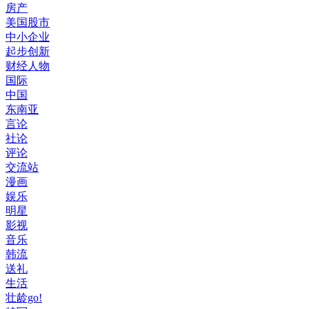
房产
美国股市
中小企业
起步创新
财经人物
国际
中国
东南亚
言论
社论
评论
交流站
漫画
娱乐
明星
影视
音乐
韩流
送礼
生活
壮龄go!