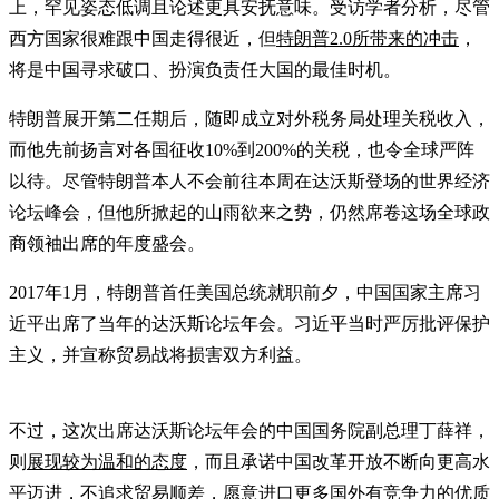
上，罕见姿态低调且论述更具安抚意味。受访学者分析，尽管
西方国家很难跟中国走得很近，但
特朗普2.0所带来的冲击
，
将是中国寻求破口、扮演负责任大国的最佳时机。
特朗普展开第二任期后，随即成立对外税务局处理关税收入，
而他先前扬言对各国征收10%到200%的关税，也令全球严阵
以待。尽管特朗普本人不会前往本周在达沃斯登场的世界经济
论坛峰会，但他所掀起的山雨欲来之势，仍然席卷这场全球政
商领袖出席的年度盛会。
2017年1月，特朗普首任美国总统就职前夕，中国国家主席习
近平出席了当年的达沃斯论坛年会。习近平当时严厉批评保护
主义，并宣称贸易战将损害双方利益。
不过，这次出席达沃斯论坛年会的中国国务院副总理丁薛祥，
则
展现较为温和的态度
，而且承诺中国改革开放不断向更高水
平迈进，不追求贸易顺差，愿意进口更多国外有竞争力的优质