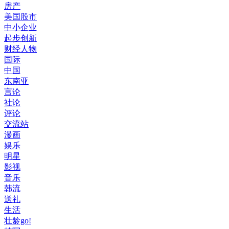
房产
美国股市
中小企业
起步创新
财经人物
国际
中国
东南亚
言论
社论
评论
交流站
漫画
娱乐
明星
影视
音乐
韩流
送礼
生活
壮龄go!