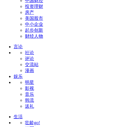
中国财经
投资理财
房产
美国股市
中小企业
起步创新
财经人物
言论
社论
评论
交流站
漫画
娱乐
明星
影视
音乐
韩流
送礼
生活
壮龄go!