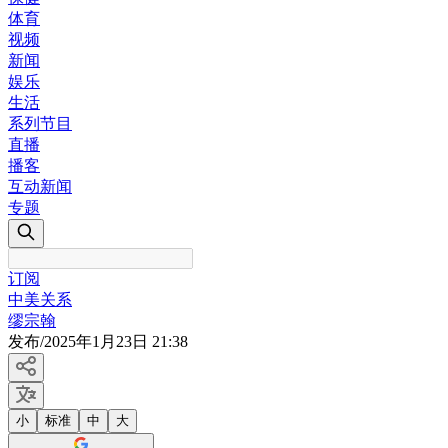
体育
视频
新闻
娱乐
生活
系列节目
直播
播客
互动新闻
专题
订阅
中美关系
缪宗翰
发布
/
2025年1月23日 21:38
小
标准
中
大