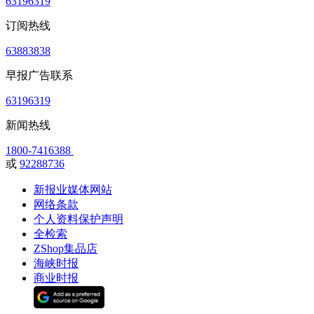
63196319
订阅热线
63883838
早报广告联系
63196319
新闻热线
1800-7416388
或
92288736
新报业媒体网站
网络条款
个人资料保护声明
全检索
ZShop集品店
海峡时报
商业时报