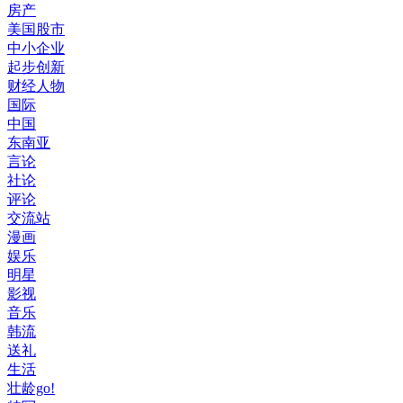
房产
美国股市
中小企业
起步创新
财经人物
国际
中国
东南亚
言论
社论
评论
交流站
漫画
娱乐
明星
影视
音乐
韩流
送礼
生活
壮龄go!