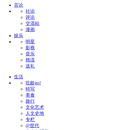
言论
社论
评论
交流站
漫画
娱乐
明星
影视
音乐
韩流
送礼
生活
壮龄go!
特写
美食
旅行
文化艺术
人文史地
专栏
@世代