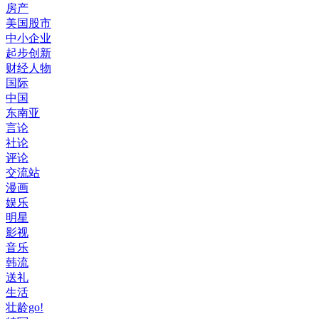
房产
美国股市
中小企业
起步创新
财经人物
国际
中国
东南亚
言论
社论
评论
交流站
漫画
娱乐
明星
影视
音乐
韩流
送礼
生活
壮龄go!