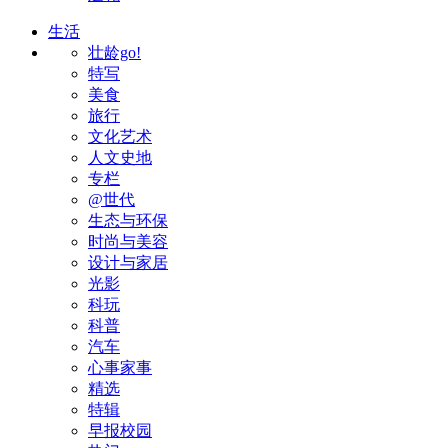
生活
壮龄go!
特写
美食
旅行
文化艺术
人文史地
专栏
@世代
生态与环保
时尚与美容
设计与家居
光影
科玩
科普
汽车
心事家事
精选
特辑
早报校园