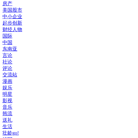
房产
美国股市
中小企业
起步创新
财经人物
国际
中国
东南亚
言论
社论
评论
交流站
漫画
娱乐
明星
影视
音乐
韩流
送礼
生活
壮龄go!