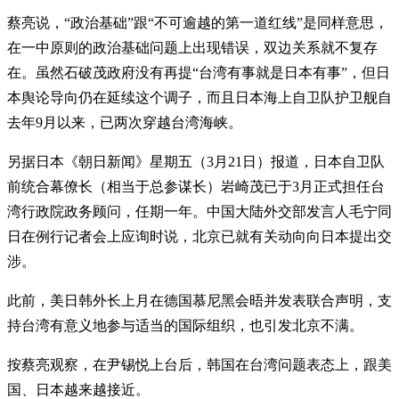
蔡亮说，“政治基础”跟“不可逾越的第一道红线”是同样意思，
在一中原则的政治基础问题上出现错误，双边关系就不复存
在。虽然石破茂政府没有再提“台湾有事就是日本有事”，但日
本舆论导向仍在延续这个调子，而且日本海上自卫队护卫舰自
去年9月以来，已两次穿越台湾海峡。
另据日本《朝日新闻》星期五（3月21日）报道，日本自卫队
前统合幕僚长（相当于总参谋长）岩崎茂已于3月正式担任台
湾行政院政务顾问，任期一年。中国大陆外交部发言人毛宁同
日在例行记者会上应询时说，北京已就有关动向向日本提出交
涉。
此前，美日韩外长上月在德国慕尼黑会晤并发表联合声明，支
持台湾有意义地参与适当的国际组织，也引发北京不满。
按蔡亮观察，在尹锡悦上台后，韩国在台湾问题表态上，跟美
国、日本越来越接近。