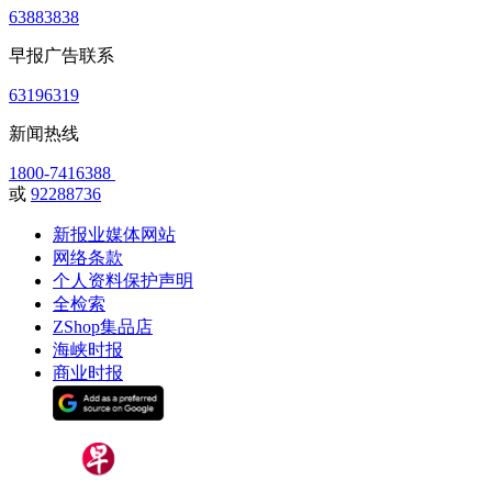
63883838
早报广告联系
63196319
新闻热线
1800-7416388
或
92288736
新报业媒体网站
网络条款
个人资料保护声明
全检索
ZShop集品店
海峡时报
商业时报