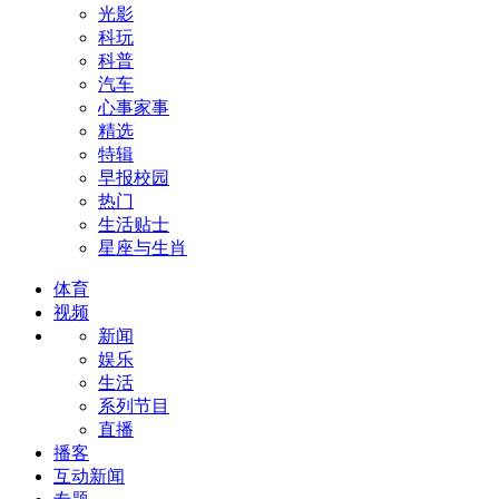
光影
科玩
科普
汽车
心事家事
精选
特辑
早报校园
热门
生活贴士
星座与生肖
体育
视频
新闻
娱乐
生活
系列节目
直播
播客
互动新闻