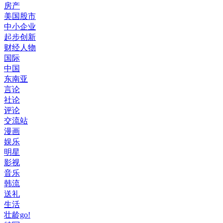
房产
美国股市
中小企业
起步创新
财经人物
国际
中国
东南亚
言论
社论
评论
交流站
漫画
娱乐
明星
影视
音乐
韩流
送礼
生活
壮龄go!