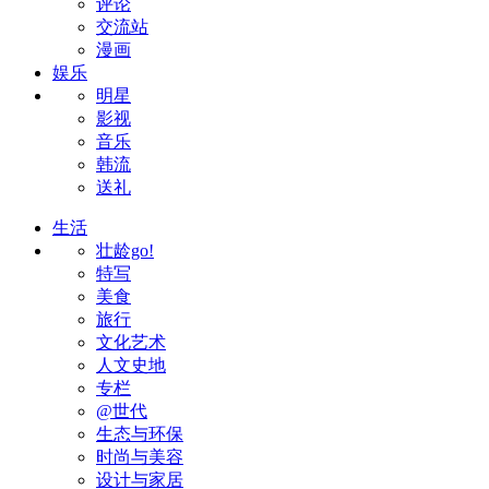
评论
交流站
漫画
娱乐
明星
影视
音乐
韩流
送礼
生活
壮龄go!
特写
美食
旅行
文化艺术
人文史地
专栏
@世代
生态与环保
时尚与美容
设计与家居