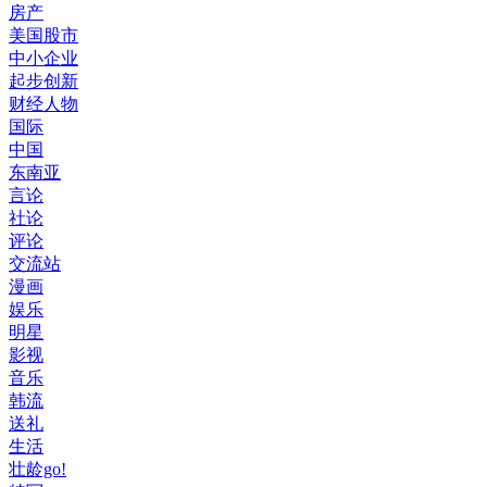
房产
美国股市
中小企业
起步创新
财经人物
国际
中国
东南亚
言论
社论
评论
交流站
漫画
娱乐
明星
影视
音乐
韩流
送礼
生活
壮龄go!