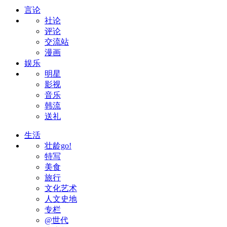
言论
社论
评论
交流站
漫画
娱乐
明星
影视
音乐
韩流
送礼
生活
壮龄go!
特写
美食
旅行
文化艺术
人文史地
专栏
@世代