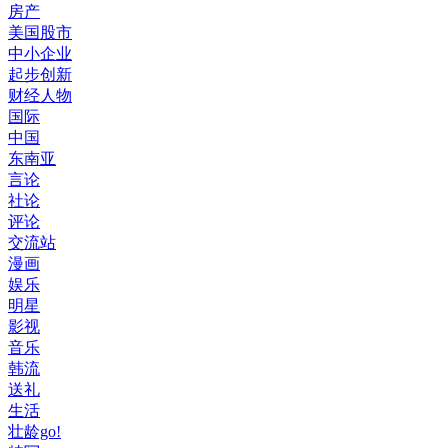
房产
美国股市
中小企业
起步创新
财经人物
国际
中国
东南亚
言论
社论
评论
交流站
漫画
娱乐
明星
影视
音乐
韩流
送礼
生活
壮龄go!