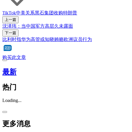
TikTok
中美关系
黑石集团
收购
特朗普
上一篇
沈泽玮：当中国军方高层久未露面
下一篇
比利时指华为高管或知晓贿赂欧洲议员行为
购买此文章
最新
热门
Loading...
更多消息