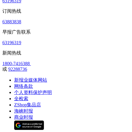
63196319
订阅热线
63883838
早报广告联系
63196319
新闻热线
1800-7416388
或
92288736
新报业媒体网站
网络条款
个人资料保护声明
全检索
ZShop集品店
海峡时报
商业时报