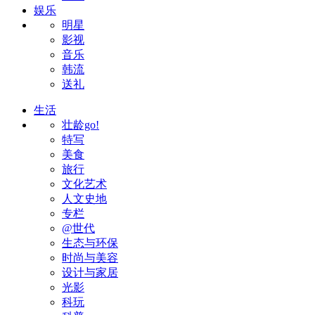
娱乐
明星
影视
音乐
韩流
送礼
生活
壮龄go!
特写
美食
旅行
文化艺术
人文史地
专栏
@世代
生态与环保
时尚与美容
设计与家居
光影
科玩