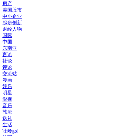
房产
美国股市
中小企业
起步创新
财经人物
国际
中国
东南亚
言论
社论
评论
交流站
漫画
娱乐
明星
影视
音乐
韩流
送礼
生活
壮龄go!