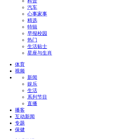
科普
汽车
心事家事
精选
特辑
早报校园
热门
生活贴士
星座与生肖
体育
视频
新闻
娱乐
生活
系列节目
直播
播客
互动新闻
专题
保健