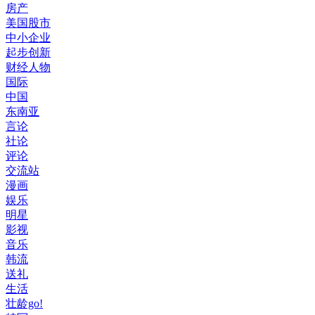
房产
美国股市
中小企业
起步创新
财经人物
国际
中国
东南亚
言论
社论
评论
交流站
漫画
娱乐
明星
影视
音乐
韩流
送礼
生活
壮龄go!