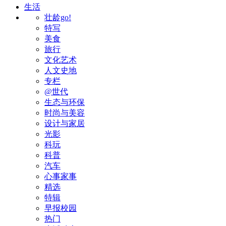
生活
壮龄go!
特写
美食
旅行
文化艺术
人文史地
专栏
@世代
生态与环保
时尚与美容
设计与家居
光影
科玩
科普
汽车
心事家事
精选
特辑
早报校园
热门