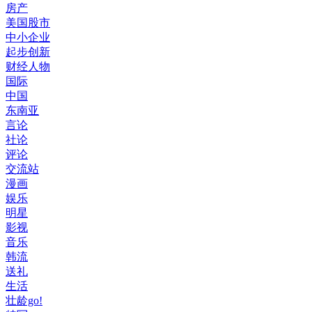
房产
美国股市
中小企业
起步创新
财经人物
国际
中国
东南亚
言论
社论
评论
交流站
漫画
娱乐
明星
影视
音乐
韩流
送礼
生活
壮龄go!