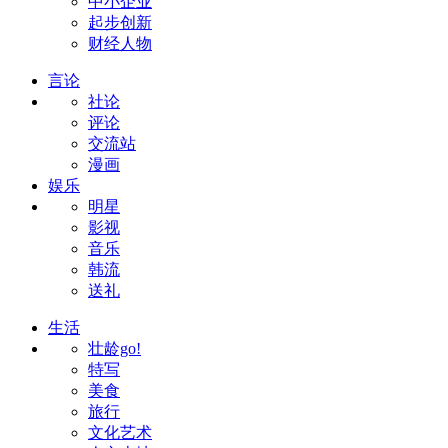
中小企业
起步创新
财经人物
言论
社论
评论
交流站
漫画
娱乐
明星
影视
音乐
韩流
送礼
生活
壮龄go!
特写
美食
旅行
文化艺术