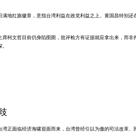
满地红旗徽章，意指台湾利益在政党利益之上。黄国昌特别还在
主席柯文哲目前仍身陷囹圄，批评检方有证据就应拿出来，而非
深。
歧
台湾正面临经济海啸迎面而来，台湾曾经引以为傲的司法改革、