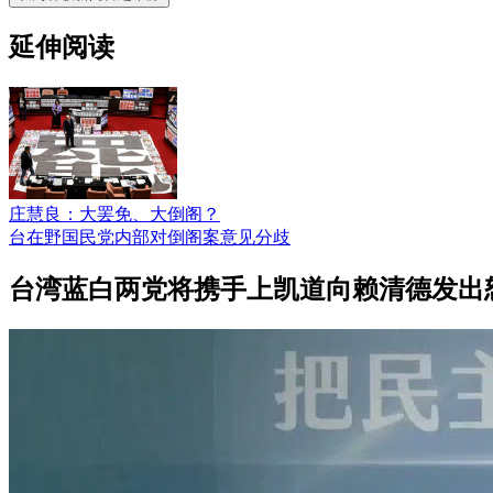
延伸阅读
庄慧良：大罢免、大倒阁？
台在野国民党内部对倒阁案意见分歧
台湾蓝白两党将携手上凯道向赖清德发出