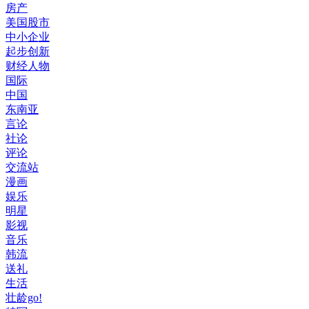
房产
美国股市
中小企业
起步创新
财经人物
国际
中国
东南亚
言论
社论
评论
交流站
漫画
娱乐
明星
影视
音乐
韩流
送礼
生活
壮龄go!