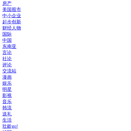
房产
美国股市
中小企业
起步创新
财经人物
国际
中国
东南亚
言论
社论
评论
交流站
漫画
娱乐
明星
影视
音乐
韩流
送礼
生活
壮龄go!