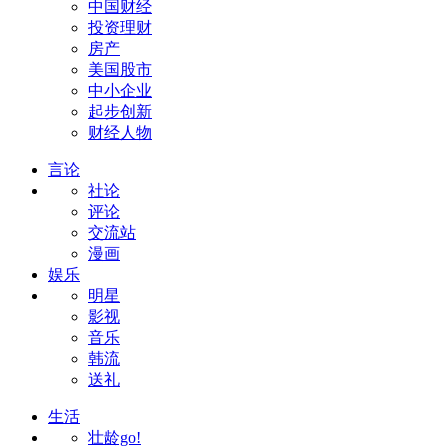
中国财经
投资理财
房产
美国股市
中小企业
起步创新
财经人物
言论
社论
评论
交流站
漫画
娱乐
明星
影视
音乐
韩流
送礼
生活
壮龄go!