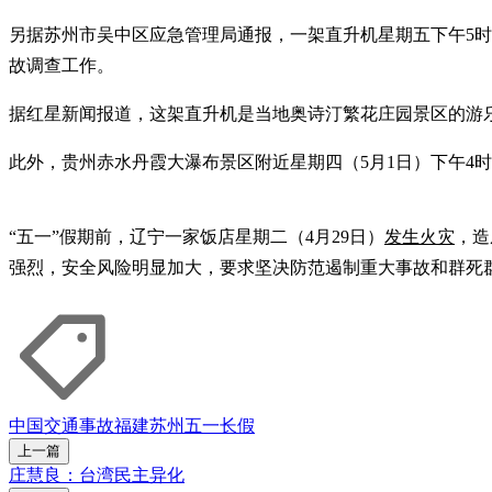
另据苏州市吴中区应急管理局通报，一架直升机星期五下午5时
故调查工作。
据红星新闻报道，这架直升机是当地奥诗汀繁花庄园景区的游乐
此外，贵州赤水丹霞大瀑布景区附近星期四（5月1日）下午4
“五一”假期前，辽宁一家饭店星期二（4月29日）
发生火灾
，造
强烈，安全风险明显加大，要求坚决防范遏制重大事故和群死
中国
交通事故
福建
苏州
五一长假
上一篇
庄慧良：台湾民主异化