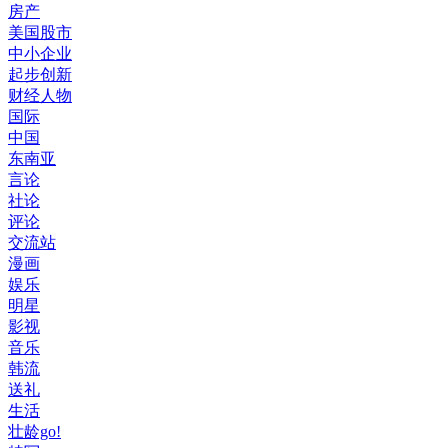
房产
美国股市
中小企业
起步创新
财经人物
国际
中国
东南亚
言论
社论
评论
交流站
漫画
娱乐
明星
影视
音乐
韩流
送礼
生活
壮龄go!