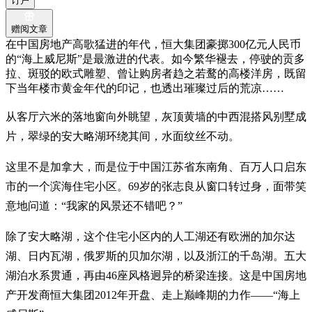
订户
赠阅文章
在中国房地产高歌猛进的年代，恒大集团豪掷300亿元人民币
的“海上威尼斯”是最激进的代表。如今繁华褪去，停驶的贡多
拉、斑驳的欧式雕塑、曾让购房者趋之若鹜的高楼洋房，既留
下当年楼市黄金年代的印记，也透出璀璨过后的荒凉……
从客厅六米的落地窗向外眺望，灰顶黄墙的中西混搭风别墅成
片，翠绿的安大略湖环绕其间，水面纹丝不动。
这里不是加拿大，而是位于中国江苏省东南角、百万人口启东
市的一个滨海住宅小区。69岁的张志良从窗口转过身，面带笑
意地问道：“我家的风景还不错吧？”
除了安大略湖，这个住宅小区内的人工湖还有欧洲的加尔达
湖、日内瓦湖，俄罗斯的贝加尔湖，以及浙江的千岛湖。五大
湖泊水系贯通，再由46座风格迥异的桥梁连接。这是中国房地
产开发商恒大集团2012年开盘、走上巅峰期的力作——“海上