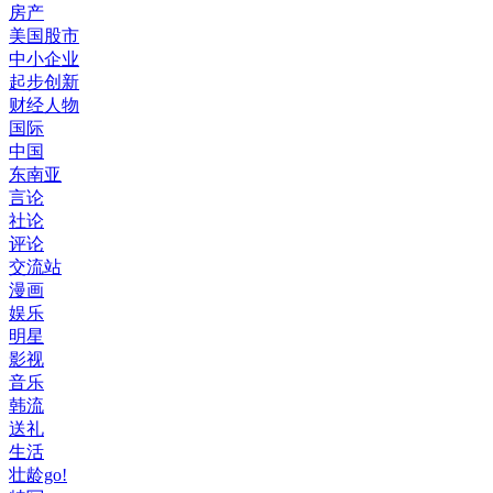
房产
美国股市
中小企业
起步创新
财经人物
国际
中国
东南亚
言论
社论
评论
交流站
漫画
娱乐
明星
影视
音乐
韩流
送礼
生活
壮龄go!