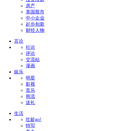
房产
美国股市
中小企业
起步创新
财经人物
言论
社论
评论
交流站
漫画
娱乐
明星
影视
音乐
韩流
送礼
生活
壮龄go!
特写