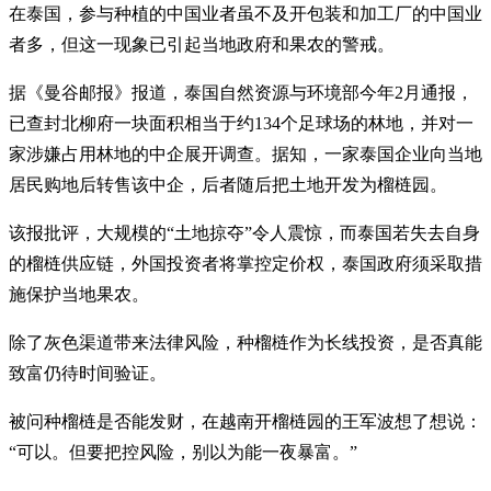
在泰国，参与种植的中国业者虽不及开包装和加工厂的中国业
者多，但这一现象已引起当地政府和果农的警戒。
据《曼谷邮报》报道，泰国自然资源与环境部今年2月通报，
已查封北柳府一块面积相当于约134个足球场的林地，并对一
家涉嫌占用林地的中企展开调查。据知，一家泰国企业向当地
居民购地后转售该中企，后者随后把土地开发为榴梿园。
该报批评，大规模的“土地掠夺”令人震惊，而泰国若失去自身
的榴梿供应链，外国投资者将掌控定价权，泰国政府须采取措
施保护当地果农。
除了灰色渠道带来法律风险，种榴梿作为长线投资，是否真能
致富仍待时间验证。
被问种榴梿是否能发财，在越南开榴梿园的王军波想了想说：
“可以。但要把控风险，别以为能一夜暴富。”