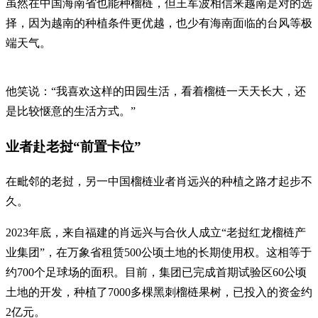
虽然在中国海南省也能种榴梿，但王军波相信来越南是对的选
择，因为越南的种植条件更优越，也少有海南面临的台风等极
端天气。
他笑说：“我喜欢这样的田园生活，看着榴梿一天天长大，还
是比较惬意的生活方式。”
业者赴老挝“前置卡位”
在毗邻的老挝，另一中国榴梿业者肖远兴的种植之路才起步不
久。
2023年底，来自福建的肖远兴与合伙人成立“老挝红龙榴梿产
业集团”，在万象省租赁500公顷土地的长期使用权。这相等于
约700个足球场的面积。目前，集团已完成首期试验区60公顷
土地的开发，种植了7000多棵黑刺榴梿果树，已投入的资金约
2亿元。