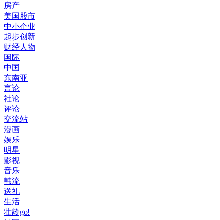
房产
美国股市
中小企业
起步创新
财经人物
国际
中国
东南亚
言论
社论
评论
交流站
漫画
娱乐
明星
影视
音乐
韩流
送礼
生活
壮龄go!