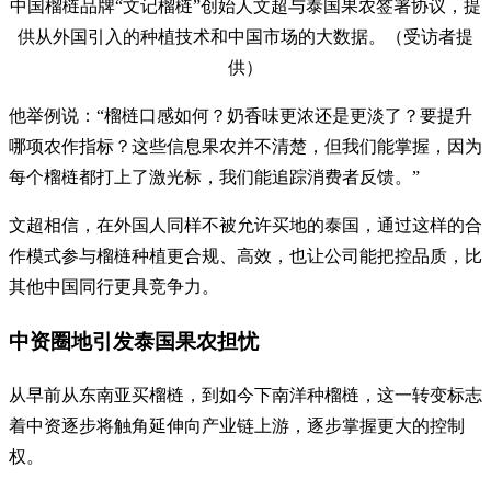
中国榴梿品牌“文记榴梿”创始人文超与泰国果农签署协议，提
供从外国引入的种植技术和中国市场的大数据。（受访者提
供）
他举例说：“榴梿口感如何？奶香味更浓还是更淡了？要提升
哪项农作指标？这些信息果农并不清楚，但我们能掌握，因为
每个榴梿都打上了激光标，我们能追踪消费者反馈。”
文超相信，在外国人同样不被允许买地的泰国，通过这样的合
作模式参与榴梿种植更合规、高效，也让公司能把控品质，比
其他中国同行更具竞争力。
中资圈地引发泰国果农担忧
从早前从东南亚买榴梿，到如今下南洋种榴梿，这一转变标志
着中资逐步将触角延伸向产业链上游，逐步掌握更大的控制
权。