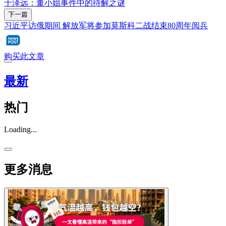
于泽远：董小姐事件中的待解之谜
下一篇
习近平访俄期间 解放军将参加莫斯科二战结束80周年阅兵
购买此文章
最新
热门
Loading...
更多消息