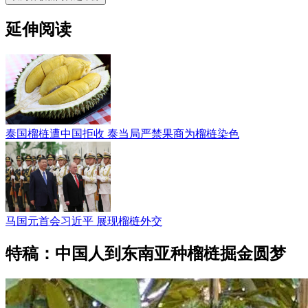
延伸阅读
泰国榴梿遭中国拒收 泰当局严禁果商为榴梿染色
马国元首会习近平 展现榴梿外交
特稿：中国人到东南亚种榴梿掘金圆梦