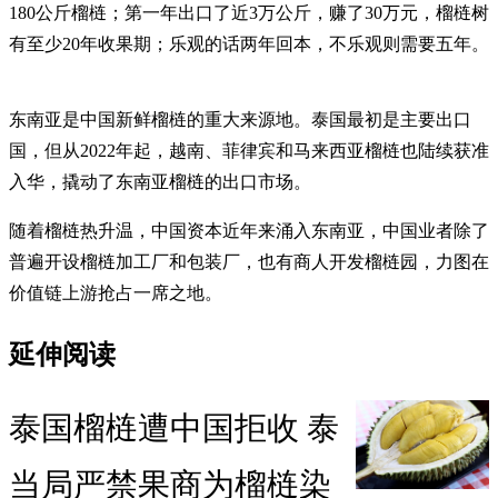
180公斤榴梿；第一年出口了近3万公斤，赚了30万元，榴梿树
有至少20年收果期；乐观的话两年回本，不乐观则需要五年。
东南亚是中国新鲜榴梿的重大来源地。泰国最初是主要出口
国，但从2022年起，越南、菲律宾和马来西亚榴梿也陆续获准
入华，撬动了东南亚榴梿的出口市场。
随着榴梿热升温，中国资本近年来涌入东南亚，中国业者除了
普遍开设榴梿加工厂和包装厂，也有商人开发榴梿园，力图在
价值链上游抢占一席之地。
延伸阅读
泰国榴梿遭中国拒收 泰
当局严禁果商为榴梿染