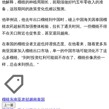
他解释，榴梿的种植周期长，前期须做好约五年零收入的准
备，这段期间的政策变化也难以预测。
他举例说，他去年出口榴梿到中国时，碰上中国海关因泰国榴
梿农药超标而加强整体检验，拉长了通关时间。一些榴梿不得
不在关口附近仓促售卖，甚至退回越南。
在泰国的榴梿业者文超也持谨慎态度。在他看来，随着更多东
南亚国家加入榴梿出口市场，单一的中国市场可能消化不了这
么多榴梿。“到时投资红利可能就不存在了。榴梿价像房价一
样，总会来到拐点。”
榴梿
东南亚
老挝
越南
泰国
上一篇