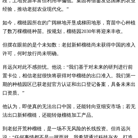
段，土地资源丰富但利用率偏低。集团将借鉴发达国家的农业
经验，推动老挝农业现代化。”
如今，榴梿园所在的广阔林地开垦成梯田地形，育苗中心种植
了数万棵榴梿种苗。按规划，榴梿园2030年将迎来丰收。
但摆在眼前的是个未知数：老挝新鲜榴梿尚未获得中国的准入
许可，何时放行尚未明确。
肖远兴对此不感担忧。他说：“我们基于对未来的研判进行前
置卡位，相信老挝很快将获得对华榴梿的出口准入。我们第一
期的种植园区已获老挝官方认证和出口登记备案，具备未来出
口资质。”
他认为，即使真的无法出口中国，还能转向亚细安市场；若无
法出口新鲜榴梿，还能转做榴梿加工产品。
到老挝开荒种榴梿，是一场不无风险的长线投资。但肖远兴
说：“任何事情都不是一蹴而就。我希望通过科技兴农，打造