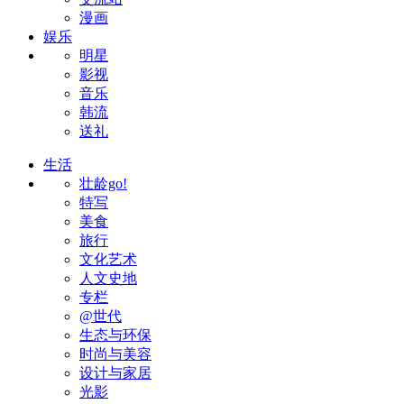
漫画
娱乐
明星
影视
音乐
韩流
送礼
生活
壮龄go!
特写
美食
旅行
文化艺术
人文史地
专栏
@世代
生态与环保
时尚与美容
设计与家居
光影