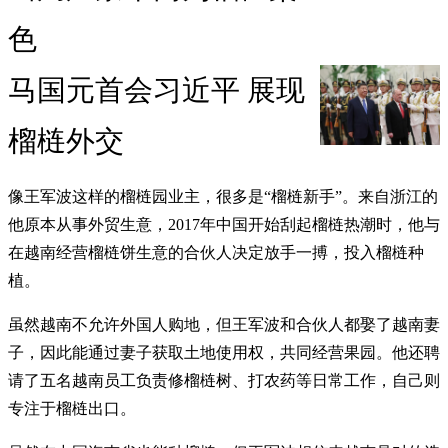
色
马国元首会习近平 展现
榴梿外交
像王军波这样的榴梿园业主，很多是“榴梿新手”。来自浙江的
他原本从事外贸生意，2017年中国开始刮起榴梿热潮时，他与
在越南经营榴梿饼生意的合伙人决定放手一搏，投入榴梿种
植。
虽然越南不允许外国人购地，但王军波和合伙人都娶了越南妻
子，因此能通过妻子获取土地使用权，共同经营果园。他还聘
请了五名越南员工负责修榴梿树、打农药等日常工作，自己则
专注于榴梿出口。