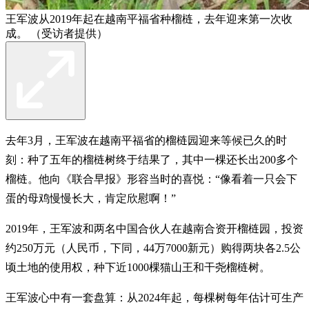
王军波从2019年起在越南平福省种榴梿，去年迎来第一次收
成。 （受访者提供）
去年3月，王军波在越南平福省的榴梿园迎来等候已久的时
刻：种了五年的榴梿树终于结果了，其中一棵还长出200多个
榴梿。他向《联合早报》形容当时的喜悦：“像看着一只会下
蛋的母鸡慢慢长大，肯定欣慰啊！”
2019年，王军波和两名中国合伙人在越南合资开榴梿园，投资
约250万元（人民币，下同，44万7000新元）购得两块各2.5公
顷土地的使用权，种下近1000棵猫山王和干尧榴梿树。
王军波心中有一套盘算：从2024年起，每棵树每年估计可生产