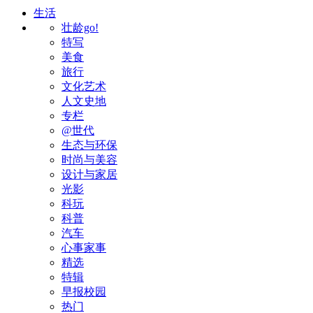
生活
壮龄go!
特写
美食
旅行
文化艺术
人文史地
专栏
@世代
生态与环保
时尚与美容
设计与家居
光影
科玩
科普
汽车
心事家事
精选
特辑
早报校园
热门