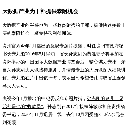
大数据产业为干部提供攀附机会
大数据产业的兴盛也为一些趋炎附势的干部，提供快速接近上
层的攀附机会，聚集特殊利益团体。
贵州官方今年1月播出的反腐专题片披露，时任贵阳市政府秘
书长安九熊2016年5月得知，省长孙志刚的黄姓妻子将参加在
贵阳举办的中国国际大数据产业博览会后，精心谋划安排，亲
自为孙志刚夫人做接待服务，并请最专业的人员做深入细致讲
解。安九熊在片中出镜忏悔，表示当时希望借此博取省主要领
导夫人认可。
央视今年1月播出的中纪委反腐专题片指，
孙志刚的妻儿、兄
弟都是他的“收款员”
。孙志刚在2017年接棒陈敏尔担任贵州省
委书记，2020年11月退居二线，去年10月因受贿8.13亿余元被
判死缓。