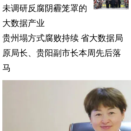
未调研反腐阴霾笼罩的
大数据产业
贵州塌方式腐败持续 省大数据局
原局长、贵阳副市长本周先后落
马