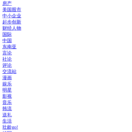
房产
美国股市
中小企业
起步创新
财经人物
国际
中国
东南亚
言论
社论
评论
交流站
漫画
娱乐
明星
影视
音乐
韩流
送礼
生活
壮龄go!