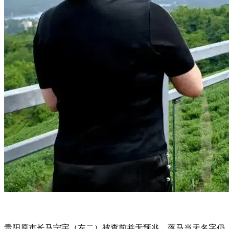
贵阳原市长马宁宇（左二）被查前并无预兆，落马当天名字仍