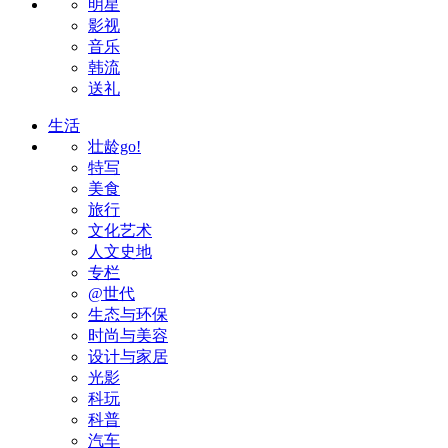
明星
影视
音乐
韩流
送礼
生活
壮龄go!
特写
美食
旅行
文化艺术
人文史地
专栏
@世代
生态与环保
时尚与美容
设计与家居
光影
科玩
科普
汽车