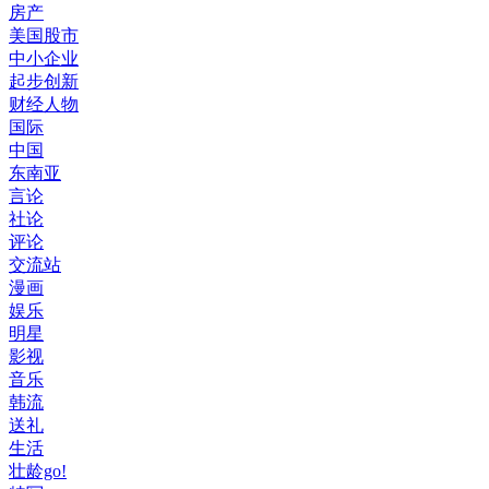
房产
美国股市
中小企业
起步创新
财经人物
国际
中国
东南亚
言论
社论
评论
交流站
漫画
娱乐
明星
影视
音乐
韩流
送礼
生活
壮龄go!