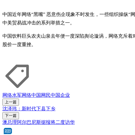
中国近年网络“黑嘴” 恶意伤企现象不时发生，一些组织操纵
中美贸易战冲击的系列举措之一。
中国饮料巨头农夫山泉去年便一度深陷舆论漩涡，网络充斥着
股价一度重挫。
网络水军
网络
中国网民
中国企业
上一篇
沈泽玮：新时代下县下乡
下一篇
澳总理阿尔巴尼斯据报将二度访华