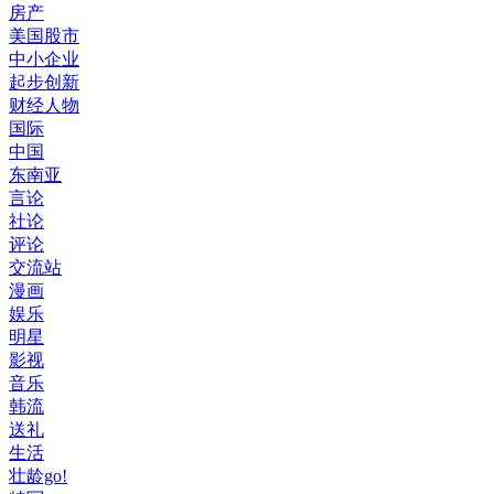
房产
美国股市
中小企业
起步创新
财经人物
国际
中国
东南亚
言论
社论
评论
交流站
漫画
娱乐
明星
影视
音乐
韩流
送礼
生活
壮龄go!