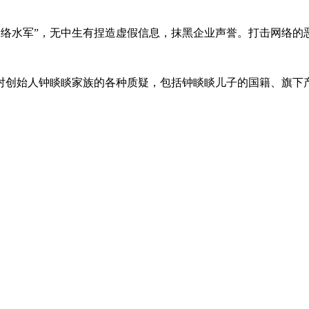
“网络水军”，无中生有捏造虚假信息，抹黑企业声誉。打击网络
对创始人钟睒睒家族的各种质疑，包括钟睒睒儿子的国籍、旗下