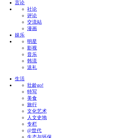
言论
社论
评论
交流站
漫画
娱乐
明星
影视
音乐
韩流
送礼
生活
壮龄go!
特写
美食
旅行
文化艺术
人文史地
专栏
@世代
生态与环保