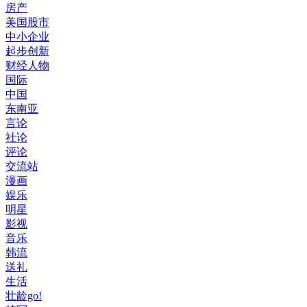
房产
美国股市
中小企业
起步创新
财经人物
国际
中国
东南亚
言论
社论
评论
交流站
漫画
娱乐
明星
影视
音乐
韩流
送礼
生活
壮龄go!