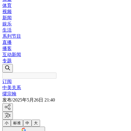
体育
视频
新闻
娱乐
生活
系列节目
直播
播客
互动新闻
专题
订阅
中美关系
缪宗翰
发布
/
2025年5月26日 21:40
小
标准
中
大