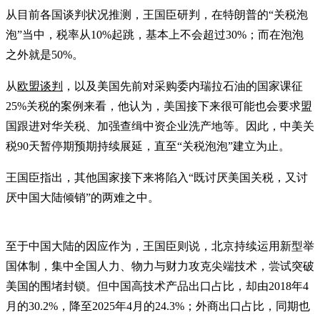
从目前各国谈判状况推测，王国臣研判，在特朗普的“关税泡
泡”当中，税率从10%起跳，基本上不会超过30%；而在泡泡
之外就是50%。
从
欧盟谈判
，以及美国先前对采购委内瑞拉石油的国家课征
25%关税的案例来看，他认为，美国接下来很可能也会要求盟
国跟进对华关税、加强查缉中资企业洗产地等。因此，中美关
税90天暂停期预期持续展延，直至“关税泡泡”建立为止。
王国臣指出，其他国家接下来将陷入“既讨厌美国关税，又讨
厌中国大陆倾销”的两难之中。
至于中国大陆的因应作为，王国臣则说，北京持续运用新型举
国体制，集中全国人力、物力与财力攻克尖端技术，尝试突破
美国的围堵封锁。但中国高技术产品出口占比，却由2018年4
月的30.2%，降至2025年4月的24.3%；外商出口占比，同期也