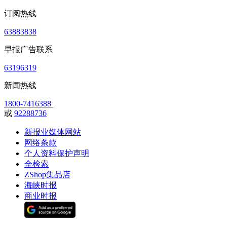
订阅热线
63883838
早报广告联系
63196319
新闻热线
1800-7416388
或
92288736
新报业媒体网站
网络条款
个人资料保护声明
全检索
ZShop集品店
海峡时报
商业时报