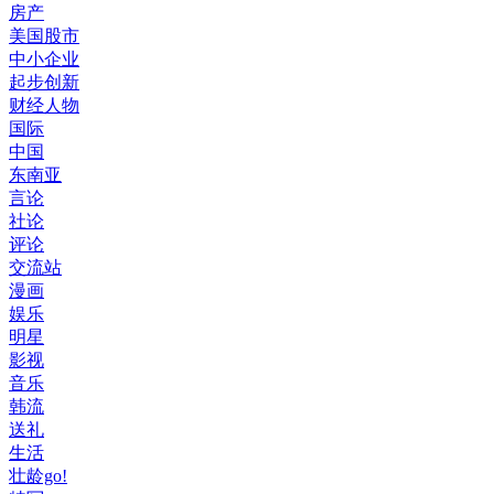
房产
美国股市
中小企业
起步创新
财经人物
国际
中国
东南亚
言论
社论
评论
交流站
漫画
娱乐
明星
影视
音乐
韩流
送礼
生活
壮龄go!