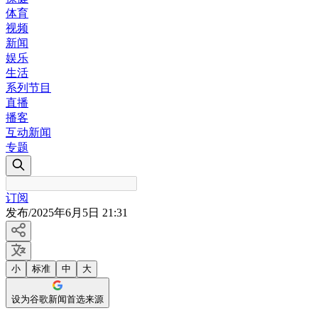
体育
视频
新闻
娱乐
生活
系列节目
直播
播客
互动新闻
专题
订阅
发布
/
2025年6月5日 21:31
小
标准
中
大
设为谷歌新闻首选来源