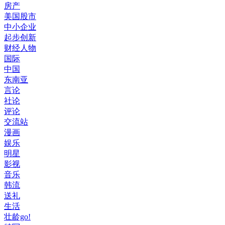
房产
美国股市
中小企业
起步创新
财经人物
国际
中国
东南亚
言论
社论
评论
交流站
漫画
娱乐
明星
影视
音乐
韩流
送礼
生活
壮龄go!