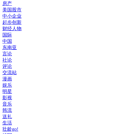
房产
美国股市
中小企业
起步创新
财经人物
国际
中国
东南亚
言论
社论
评论
交流站
漫画
娱乐
明星
影视
音乐
韩流
送礼
生活
壮龄go!