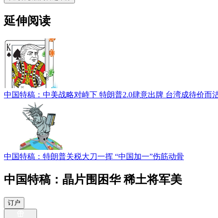
延伸阅读
中国特稿：中美战略对峙下 特朗普2.0肆意出牌 台湾成待价而
中国特稿：特朗普关税大刀一挥 “中国加一”伤筋动骨
中国特稿：晶片围困华 稀土将军美
订户