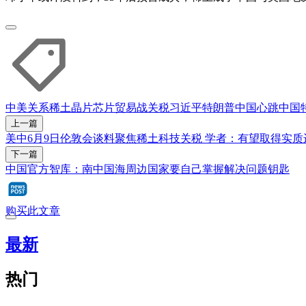
中美关系
稀土
晶片
芯片
贸易战
关税
习近平
特朗普
中国心跳
中国
上一篇
美中6月9日伦敦会谈料聚焦稀土科技关税 学者：有望取得实质
下一篇
中国官方智库：南中国海周边国家要自己掌握解决问题钥匙
购买此文章
最新
热门