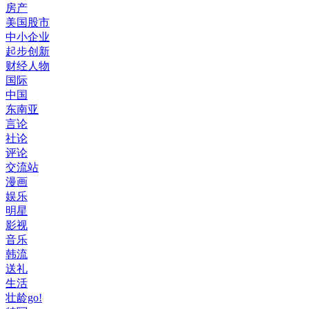
房产
美国股市
中小企业
起步创新
财经人物
国际
中国
东南亚
言论
社论
评论
交流站
漫画
娱乐
明星
影视
音乐
韩流
送礼
生活
壮龄go!