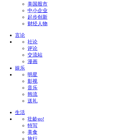
美国股市
中小企业
起步创新
财经人物
言论
社论
评论
交流站
漫画
娱乐
明星
影视
音乐
韩流
送礼
生活
壮龄go!
特写
美食
旅行