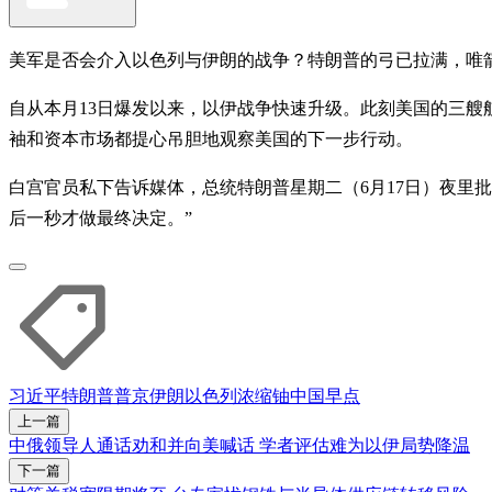
美军是否会介入以色列与伊朗的战争？特朗普的弓已拉满，唯
自从本月13日爆发以来，以伊战争快速升级。此刻美国的三艘
袖和资本市场都提心吊胆地观察美国的下一步行动。
白宫官员私下告诉媒体，总统特朗普星期二（6月17日）夜里
后一秒才做最终决定。”
习近平
特朗普
普京
伊朗
以色列
浓缩铀
中国早点
上一篇
中俄领导人通话劝和并向美喊话 学者评估难为以伊局势降温
下一篇