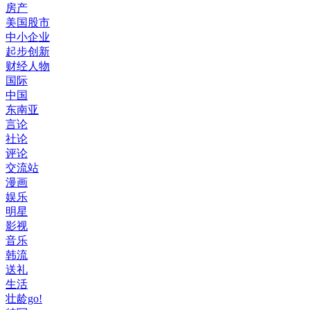
房产
美国股市
中小企业
起步创新
财经人物
国际
中国
东南亚
言论
社论
评论
交流站
漫画
娱乐
明星
影视
音乐
韩流
送礼
生活
壮龄go!