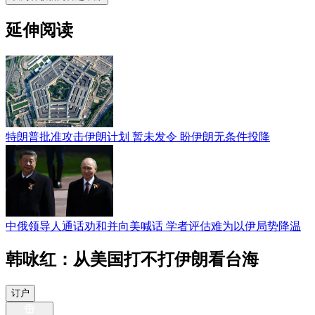
延伸阅读
特朗普批准攻击伊朗计划 暂未发令 盼伊朗无条件投降
中俄领导人通话劝和并向美喊话 学者评估难为以伊局势降温
韩咏红：从美国打不打伊朗看台海
订户