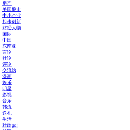
房产
美国股市
中小企业
起步创新
财经人物
国际
中国
东南亚
言论
社论
评论
交流站
漫画
娱乐
明星
影视
音乐
韩流
送礼
生活
壮龄go!