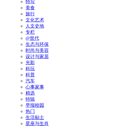
特写
美食
旅行
文化艺术
人文史地
专栏
@世代
生态与环保
时尚与美容
设计与家居
光影
科玩
科普
汽车
心事家事
精选
特辑
早报校园
热门
生活贴士
星座与生肖