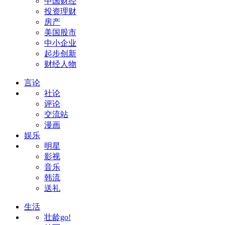
中国财经
投资理财
房产
美国股市
中小企业
起步创新
财经人物
言论
社论
评论
交流站
漫画
娱乐
明星
影视
音乐
韩流
送礼
生活
壮龄go!