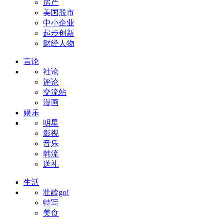
房产
美国股市
中小企业
起步创新
财经人物
言论
社论
评论
交流站
漫画
娱乐
明星
影视
音乐
韩流
送礼
生活
壮龄go!
特写
美食