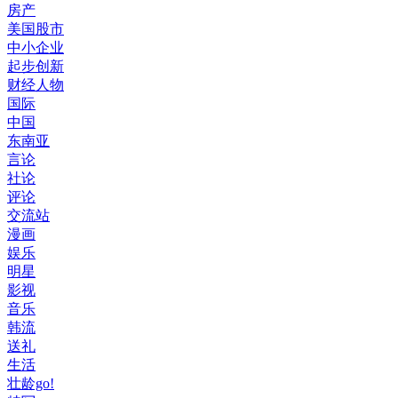
房产
美国股市
中小企业
起步创新
财经人物
国际
中国
东南亚
言论
社论
评论
交流站
漫画
娱乐
明星
影视
音乐
韩流
送礼
生活
壮龄go!