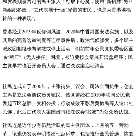
和发表颠覆言论的民主派人士可放下心魔，使用“新招牌”另立
新组织参政，“去代表属于他们光谱的市民，也是为香港谋福
祉的一种表现”。
香港经历2019年反修例风波、2020年中香港国安法实施，以及
其后的完善选举制度等连串事件后，政治气候骤变，多个民主
派政团相继步向解散或停止活动。例如前年公民党执委会因面
临“断庄”（无人接任）困境，被迫要按会章展开清盘程序；民
主党早前也召开会员大会，通过决议案启动清盘。
社民连成立于2006年，主张街头、议会、司法全面抗争，创会
主席是立法会前议员黄毓民。该党曾经在 2010年联同公民党
发起五区总辞、变相公投，行动成效不彰后黄毓民等人退出社
民连，此后由代表人梁国雄持续在议会“拉布”为公众所认知。
社民连是近年少有仍然活跃的民主派团体，上月的五一劳动
节，该党仍发表声明提出七点诉求，包括推行全民普选、恢复