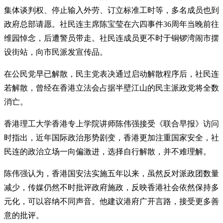
集体谈判权、停止输入外劳、订立标准工时等，多名成员也到
政府总部请愿。社民连主席陈宝莹在六四事件36周年当晚前往
维园悼念，后遭警员带走。社民连成员更不时于铜锣湾闹市摆
设街站，向市民派发宣传品。
在公民党早已解散，民主党表决通过启动解散程序后，社民连
若解散，曾经在香港立法会占据半壁江山的民主派政党将全数
消亡。
香港理工大学香港专上学院讲师陈伟强接受《联合早报》访问
时指出，近年国际政治形势剧变，香港更加注重国家安全，社
民连的政治立场一向偏激进，选择自行解散，并不难理解。
陈伟强认为，香港国安法实施五年以来，虽然反对派政团数量
减少，传媒仍然不时批评政府施政，反映香港社会依然保持多
元化，可以容纳不同声音。他建议港府广开言路，接受更多善
意的批评。