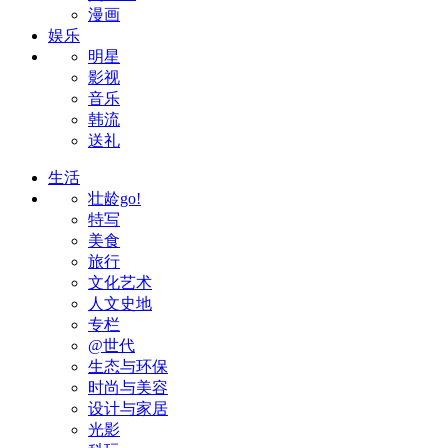
漫画
娱乐
明星
影视
音乐
韩流
送礼
生活
壮龄go!
特写
美食
旅行
文化艺术
人文史地
专栏
@世代
生态与环保
时尚与美容
设计与家居
光影