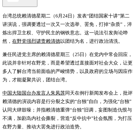
台湾总统赖清德星期二（6月24日）发表“团结国家十讲”第二
讲演说，强调要透过一次又一次选举、罢免，打掉“杂质”，淬
炼出捍卫主权、守护民主的钢铁意志。这一说法引发舆论哗
然，
在野党强烈谴责赖清德
以团结为名，进行政治清洗。
兼任民进党主席的赖清德星期三（25日）在党内中常会回应，
此说并非针对在野党，而是希望透过直接面对社会大众，让更
多人了解台湾当前面临的严峻情势，以及政府的立场与因应作
为，才能凝聚共识，团结台湾。
中国大陆国台办发言人朱凤莲
同天在例行新闻发布会上，批评
赖清德的演说内容是行分裂之实的“台独”自白，为强化“台独”
认同大肆鼓噪；并指赖清德重弹“台独”旧调，妄图制造仇恨与
不满，加剧岛内社会撕裂，营造“反中抗中”社会氛围，为打压
在野力量、推动大罢免进行政治造势。