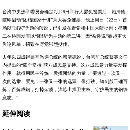
台湾中央选举委员会确
定7月26日举行大罢免投票
后，赖清德
随即启动“团结国家十讲”为大罢免催票。他上周日（22日）首
场以“国家”为题的演说，已引发在野党和中国大陆批判；星期
二在桃园发表以“团结”为主题的第二讲，因“杂质说”掀起更大
舆论风暴，招致在野党强烈挞伐。
去年以四成得票率当选总统的赖清德说，台湾前总统蔡英文任
内提出的“四个坚持”获八成民意支持。这八成民意力量要发挥
作用，就得用民主淬炼，发挥团结的力量，“要透过一次又一
次的选举、罢免，一张又一张的选票，像打铁、铸剑般千锤百
炼，百炼成钢，打掉杂质，淬炼出捍卫主权、守护民主的钢铁
意志。”
延伸阅读