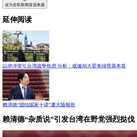
设为谷歌新闻首选来源
延伸阅读
以伊冲突引台湾战争焦虑 分析：或催动大罢免绿营基本盘
赖清德“团结国家十讲”遭大陆狠批
赖清德“杂质说”引发台湾在野党强烈挞伐