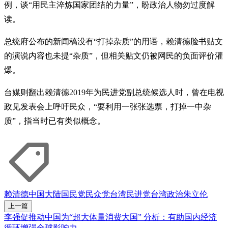
例，谈“用民主淬炼国家团结的力量”，盼政治人物勿过度解
读。
总统府公布的新闻稿没有“打掉杂质”的用语，赖清德脸书贴文
的演说内容也未提“杂质”，但相关贴文仍被网民的负面评价灌
爆。
台媒则翻出赖清德2019年为民进党副总统候选人时，曾在电视
政见发表会上呼吁民众，“要利用一张张选票，打掉一中杂
质”，指当时已有类似概念。
赖清德
中国大陆
国民党
民众党
台湾
民进党
台湾政治
朱立伦
上一篇
李强促推动中国为“超大体量消费大国” 分析：有助国内经济
循环增强全球影响力