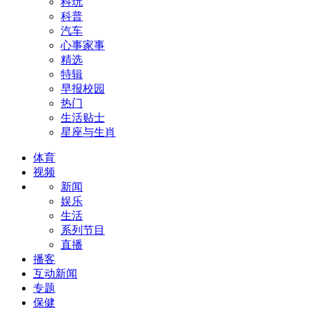
科玩
科普
汽车
心事家事
精选
特辑
早报校园
热门
生活贴士
星座与生肖
体育
视频
新闻
娱乐
生活
系列节目
直播
播客
互动新闻
专题
保健