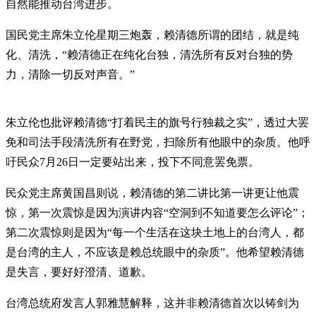
自然能推动台湾进步。
国民党主席朱立伦星期三炮轰，赖清德所谓的团结，就是纯
化、清洗，“赖清德正在纯化台独，清洗所有反对台独的势
力，清除一切反对声音。”
朱立伦也批评赖清德“打着民主的旗号行独裁之实”，透过大罢
免和司法手段清洗所有在野党，扫除所有他眼中的杂质。他呼
吁民众7月26日一定要站出来，投下不同意罢免票。
民众党主席黄国昌则说，赖清德的第二讲比第一讲更让他震
惊，第一次震惊是因为演讲内容“空洞到不知道要怎么评论”；
第二次震惊则是因为“每一个生活在这块土地上的台湾人，都
是台湾的主人，不应该是赖总统眼中的杂质”。他希望赖清德
是失言，要好好澄清、道歉。
台湾总统府发言人郭雅慧解释，这并非赖清德首次以铸剑为