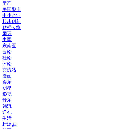
房产
美国股市
中小企业
起步创新
财经人物
国际
中国
东南亚
言论
社论
评论
交流站
漫画
娱乐
明星
影视
音乐
韩流
送礼
生活
壮龄go!