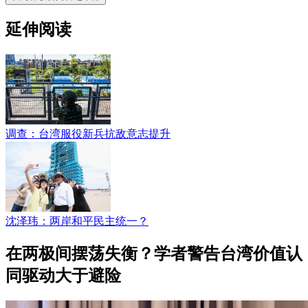
延伸阅读
调查：台湾服役新兵抗敌意志提升
沈泽玮：两岸和平民主统一？
在两极间摆荡失衡？学者警告台湾价值认
同驱动大于避险