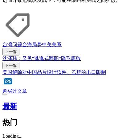
进而导致危机以及战争，可能在战略断层线之间扩散。
台湾问题
台海局势
中美关系
上一篇
沈泽玮：又见“逃逸式辞职”隐形腐败
下一篇
美国解除对中国晶片设计软件、乙烷的出口限制
购买此文章
最新
热门
Loading...