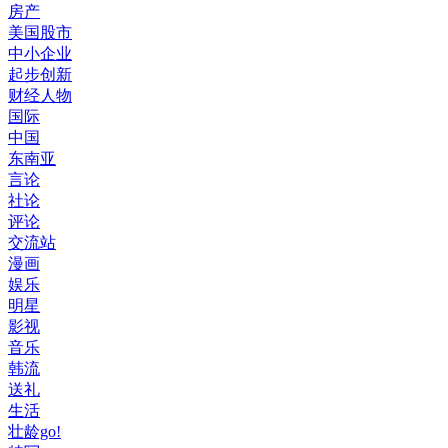
房产
美国股市
中小企业
起步创新
财经人物
国际
中国
东南亚
言论
社论
评论
交流站
漫画
娱乐
明星
影视
音乐
韩流
送礼
生活
壮龄go!