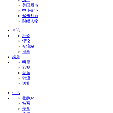
美国股市
中小企业
起步创新
财经人物
言论
社论
评论
交流站
漫画
娱乐
明星
影视
音乐
韩流
送礼
生活
壮龄go!
特写
美食