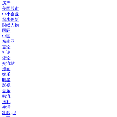
房产
美国股市
中小企业
起步创新
财经人物
国际
中国
东南亚
言论
社论
评论
交流站
漫画
娱乐
明星
影视
音乐
韩流
送礼
生活
壮龄go!