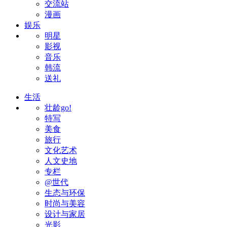
交流站
漫画
娱乐
明星
影视
音乐
韩流
送礼
生活
壮龄go!
特写
美食
旅行
文化艺术
人文史地
专栏
@世代
生态与环保
时尚与美容
设计与家居
光影