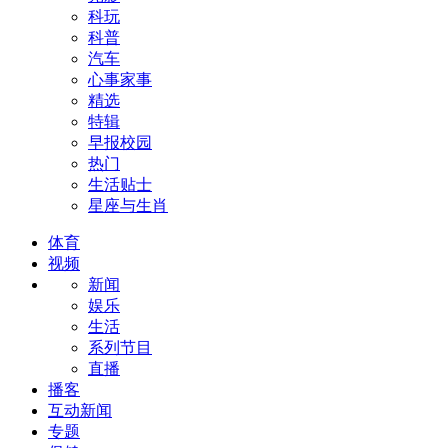
科玩
科普
汽车
心事家事
精选
特辑
早报校园
热门
生活贴士
星座与生肖
体育
视频
新闻
娱乐
生活
系列节目
直播
播客
互动新闻
专题