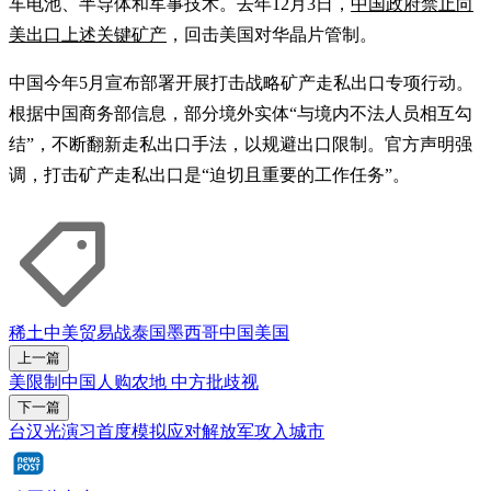
车电池、半导体和军事技术。去年12月3日，
中国政府禁止向
美出口上述关键矿产
，回击美国对华晶片管制。
中国今年5月宣布部署开展打击战略矿产走私出口专项行动。
根据中国商务部信息，部分境外实体“与境内不法人员相互勾
结”，不断翻新走私出口手法，以规避出口限制。官方声明强
调，打击矿产走私出口是“迫切且重要的工作任务”。
稀土
中美贸易战
泰国
墨西哥
中国
美国
上一篇
美限制中国人购农地 中方批歧视
下一篇
台汉光演习首度模拟应对解放军攻入城市