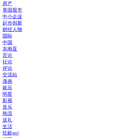
房产
美国股市
中小企业
起步创新
财经人物
国际
中国
东南亚
言论
社论
评论
交流站
漫画
娱乐
明星
影视
音乐
韩流
送礼
生活
壮龄go!