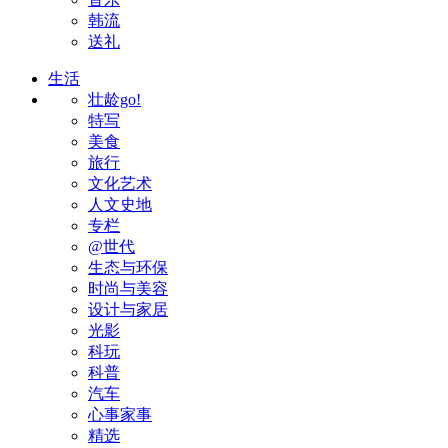
韩流
送礼
生活
壮龄go!
特写
美食
旅行
文化艺术
人文史地
专栏
@世代
生态与环保
时尚与美容
设计与家居
光影
科玩
科普
汽车
心事家事
精选