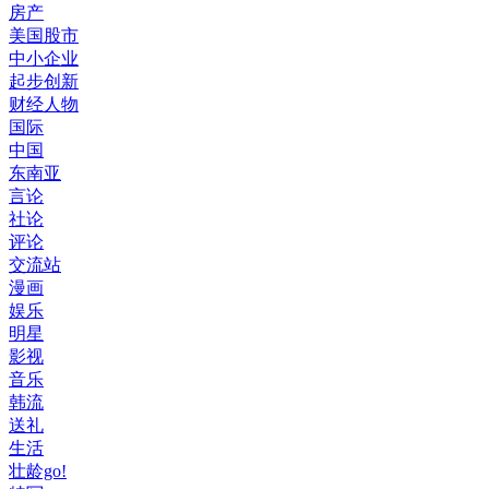
房产
美国股市
中小企业
起步创新
财经人物
国际
中国
东南亚
言论
社论
评论
交流站
漫画
娱乐
明星
影视
音乐
韩流
送礼
生活
壮龄go!