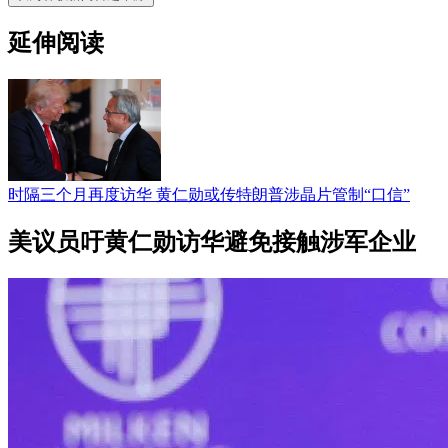
延伸阅读
时隔三个月再度访华 黄仁勋或传特朗普涉晶片管制“口信”
美议员吁黄仁勋访华避免接触涉军企业