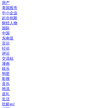
房产
美国股市
中小企业
起步创新
财经人物
国际
中国
东南亚
言论
社论
评论
交流站
漫画
娱乐
明星
影视
音乐
韩流
送礼
生活
壮龄go!