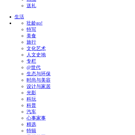
送礼
生活
壮龄go!
特写
美食
旅行
文化艺术
人文史地
专栏
@世代
生态与环保
时尚与美容
设计与家居
光影
科玩
科普
汽车
心事家事
精选
特辑