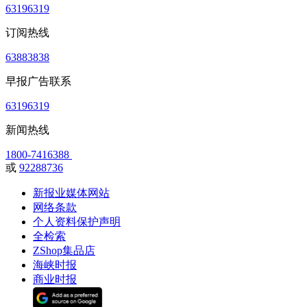
63196319
订阅热线
63883838
早报广告联系
63196319
新闻热线
1800-7416388
或
92288736
新报业媒体网站
网络条款
个人资料保护声明
全检索
ZShop集品店
海峡时报
商业时报