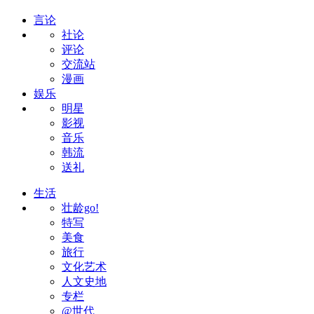
言论
社论
评论
交流站
漫画
娱乐
明星
影视
音乐
韩流
送礼
生活
壮龄go!
特写
美食
旅行
文化艺术
人文史地
专栏
@世代