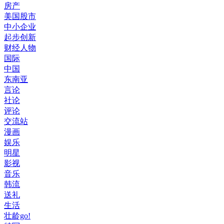
房产
美国股市
中小企业
起步创新
财经人物
国际
中国
东南亚
言论
社论
评论
交流站
漫画
娱乐
明星
影视
音乐
韩流
送礼
生活
壮龄go!