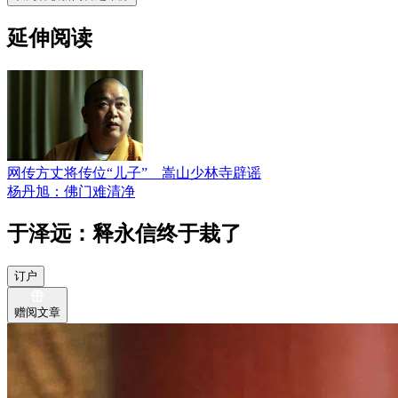
延伸阅读
网传方丈将传位“儿子” 嵩山少林寺辟谣
杨丹旭：佛门难清净
于泽远：释永信终于栽了
订户
赠阅文章