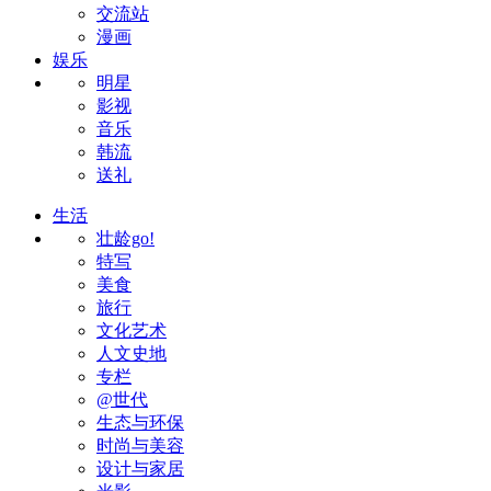
交流站
漫画
娱乐
明星
影视
音乐
韩流
送礼
生活
壮龄go!
特写
美食
旅行
文化艺术
人文史地
专栏
@世代
生态与环保
时尚与美容
设计与家居