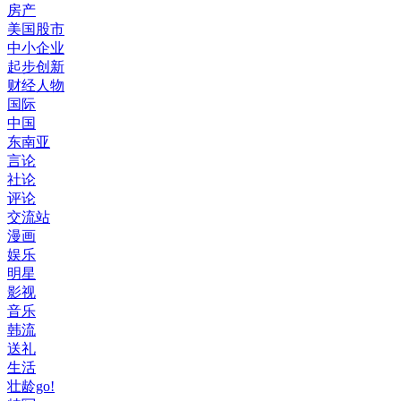
房产
美国股市
中小企业
起步创新
财经人物
国际
中国
东南亚
言论
社论
评论
交流站
漫画
娱乐
明星
影视
音乐
韩流
送礼
生活
壮龄go!