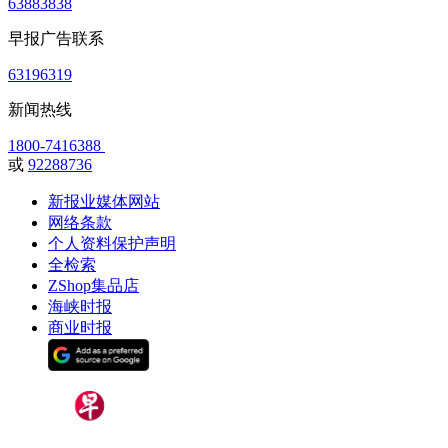
63883838
早报广告联系
63196319
新闻热线
1800-7416388
或
92288736
新报业媒体网站
网络条款
个人资料保护声明
全检索
ZShop集品店
海峡时报
商业时报