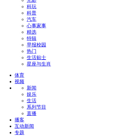
光影
科玩
科普
汽车
心事家事
精选
特辑
早报校园
热门
生活贴士
星座与生肖
体育
视频
新闻
娱乐
生活
系列节目
直播
播客
互动新闻
专题