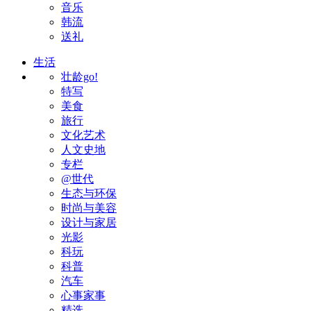
音乐
韩流
送礼
生活
壮龄go!
特写
美食
旅行
文化艺术
人文史地
专栏
@世代
生态与环保
时尚与美容
设计与家居
光影
科玩
科普
汽车
心事家事
精选