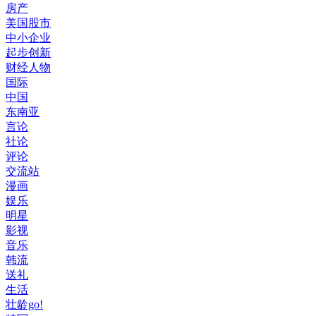
房产
美国股市
中小企业
起步创新
财经人物
国际
中国
东南亚
言论
社论
评论
交流站
漫画
娱乐
明星
影视
音乐
韩流
送礼
生活
壮龄go!