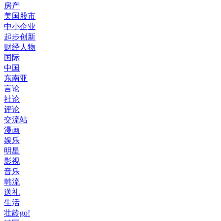
房产
美国股市
中小企业
起步创新
财经人物
国际
中国
东南亚
言论
社论
评论
交流站
漫画
娱乐
明星
影视
音乐
韩流
送礼
生活
壮龄go!