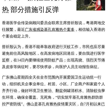
热 部分措施引反弹
香港医学会传染病顾问委员会联席主席曾祈殷说，粤港两地交
往频繁，最近
广东省感染基孔肯雅热个案多
，相信输入香港的
个案会稳定上升。
曾祈殷认为，香港不能单靠政府进行灭蚊工作，市民也应尽量
避免前往高风险地区，在高发病地区回港后，要自我进行医学
监察，在14日内要继续使用防蚊产品；出现高烧、强烈关节痛
及皮疹等病征时，要尽快求诊，向医护人员主动报告病征。
广东佛山星期四全天在全市范围内开展爱国卫生运动统一行
动，组织机关企事业单位、村居、小区、厂企商户和家庭个人
齐齐行动，做好环境卫生整治、翻盆倒罐清积水、清除蚊虫孳
生环境，确保全覆盖、无死角，“切实筑牢基孔肯雅热群防群
控严密防线”。佛山是基孔肯雅热疫情重灾区，自7月初以来已