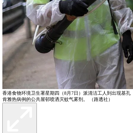
香港食物环境卫生署星期四（8月7日）派清洁工人到出现基孔
肯雅热病例的公共屋邨喷洒灭蚊气雾剂。 （路透社）