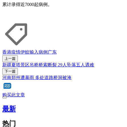
累计录得近7000起病例。
香港疫情
伊蚊
输入病例
广东
上一篇
新疆夏塔景区吊桥桥索断裂 29人坠落五人遇难
下一篇
河南郑州遭暴雨 多处道路桥洞被淹
购买此文章
最新
热门