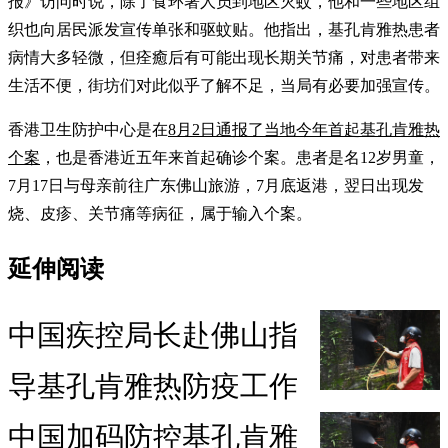
报》访问时说，除了食环署人员到地区灭蚊，他和一些地区组
织也向居民派发宣传单张和驱蚊贴。他指出，基孔肯雅热患者
病情大多轻微，但痊癒后有可能出现长期关节痛，对患者带来
生活不便，街坊们对此似乎了解不足，当局有必要加强宣传。
香港卫生防护中心是在
8月2日通报了当地今年首起基孔肯雅热
个案
，也是香港近五年来首起确诊个案。患者是名12岁男童，
7月17日与母亲前往广东佛山旅游，7月底返港，翌日出现发
烧、皮疹、关节痛等病征，属于输入个案。
延伸阅读
中国疾控局长赴佛山指
导基孔肯雅热防疫工作
中国加码防控基孔肯雅