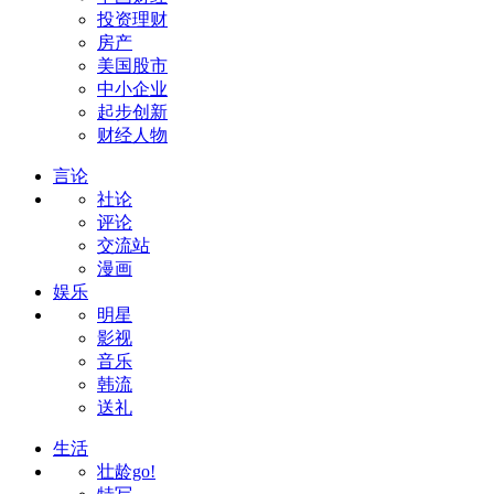
投资理财
房产
美国股市
中小企业
起步创新
财经人物
言论
社论
评论
交流站
漫画
娱乐
明星
影视
音乐
韩流
送礼
生活
壮龄go!