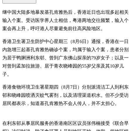
继中国大陆多地暴发基孔肯雅热后，香港近日也出现多起相关
输入个案。受访医学界人士相信，粤港两地交往频繁，输入个
案会再上升，呼吁港人尽量避免前往高风险地区。
香港卫生署卫生防护中心星期三（8月6日）通报，香港在一日
内急增三起基孔肯雅热确诊个案，均属于输入个案，患者分别
为居于鸭脷洲利东邨、曾到广东佛山探亲的79岁女子；以及一
对曾到孟加拉旅游、居于青衣晓峰园的55岁父亲及其10岁儿
子。
香港食物环境卫生署星期四（8月7日）分别派清洁工人到利东
邨和晓峰园喷洒灭蚊气雾剂，以及清理渠道积水。但不少受访
居民都表示，知道基孔肯雅热不会人传人，并不太担心。
在利东邨从事居民服务的香港南区区议员张伟楠接受《联合早