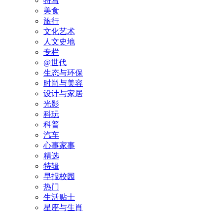
特写
美食
旅行
文化艺术
人文史地
专栏
@世代
生态与环保
时尚与美容
设计与家居
光影
科玩
科普
汽车
心事家事
精选
特辑
早报校园
热门
生活贴士
星座与生肖