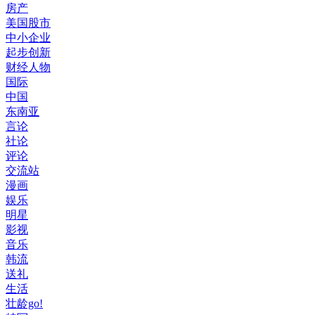
房产
美国股市
中小企业
起步创新
财经人物
国际
中国
东南亚
言论
社论
评论
交流站
漫画
娱乐
明星
影视
音乐
韩流
送礼
生活
壮龄go!