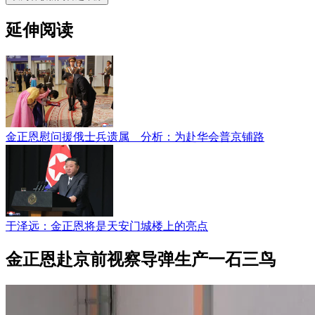
延伸阅读
金正恩慰问援俄士兵遗属 分析：为赴华会普京铺路
于泽远：金正恩将是天安门城楼上的亮点
金正恩赴京前视察导弹生产一石三鸟