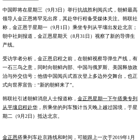
中国即将在星期三（9月3日）举行抗战胜利阅兵式，朝鲜最高
领导人金正恩将罕见出席，其赴华行程备受媒体关注。韩联社
称，金正恩于星期一（9月1日）乘坐专列从平壤出发赴北京；
朝中社则报道，金正恩星期天（8月31日）视察了新的导弹生
产线。
受访学者分析，金正恩启程之前，在朝鲜视察导弹生产线，有
一石三鸟之意，同时向朝鲜内部、中国与俄罗斯、美国释放政
治与外交信号；他借中国阅兵式首次登上多边外交舞台，也正
式向世界宣告：“新的朝鲜来了”。
韩联社引述朝鲜消息人士报道称，
金正恩星期一下午搭乘专列
从平壤启程赴华
，所乘坐的列车预计当天晚上越过国境，于星
期二（9月2日）抵达北京。
金正恩
搭乘列车赴京路线和时间，可能跟上一次于2019年1月