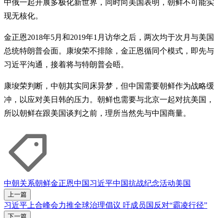
中俄一起开展多极化新世界，同时向美国表明，朝鲜不可能实
现无核化。
金正恩2018年5月和2019年1月访华之后，两次均于次月与美国
总统特朗普会面。康埈荣不排除，金正恩循同个模式，即先与
习近平沟通，接着将与特朗普会晤。
康埈荣判断，中朝其实同床异梦，但中国需要朝鲜作为战略缓
冲，以应对美日韩的压力。朝鲜也需要与北京一起对抗美国，
所以朝鲜在跟美国谈判之前，理所当然先与中国商量。
中朝关系
朝鲜
金正恩
中国
习近平
中国抗战纪念活动
美国
上一篇
习近平上合峰会力推全球治理倡议 吁成员国反对“霸凌行径”
下一篇