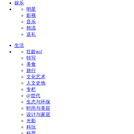
娱乐
明星
影视
音乐
韩流
送礼
生活
壮龄go!
特写
美食
旅行
文化艺术
人文史地
专栏
@世代
生态与环保
时尚与美容
设计与家居
光影
科玩
科普