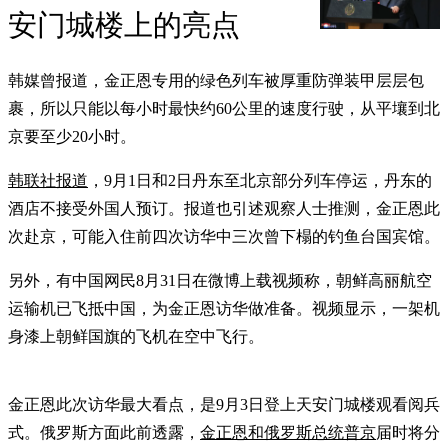
安门城楼上的亮点
韩媒曾报道，金正恩专用的绿色列车被厚重防弹装甲层层包
裹，所以只能以每小时最快约60公里的速度行驶，从平壤到北
京要至少20小时。
韩联社报道
，9月1日和2日丹东至北京部分列车停运，丹东的
酒店不接受外国人预订。报道也引述观察人士推测，金正恩此
次赴京，可能入住前四次访华中三次曾下榻的钓鱼台国宾馆。
另外，有中国网民8月31日在微博上载视频称，朝鲜高丽航空
运输机已飞抵中国，为金正恩访华做准备。视频显示，一架机
身漆上朝鲜国旗的飞机在空中飞行。
金正恩此次访华最大看点，是9月3日登上天安门城楼观看阅兵
式。俄罗斯方面此前透露，
金正恩和俄罗斯总统普京
届时将分