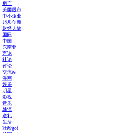
房产
美国股市
中小企业
起步创新
财经人物
国际
中国
东南亚
言论
社论
评论
交流站
漫画
娱乐
明星
影视
音乐
韩流
送礼
生活
壮龄go!