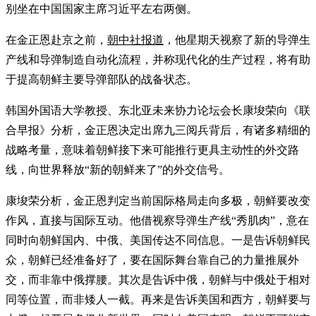
别坐在中国国家主席习近平左右两侧。
在金正恩赴京之前，
朝中社报道
，他星期天视察了新的导弹生
产线和导弹制造自动化流程，并称现代化的生产过程，将有助
于提高朝鲜主要导弹部队的战备状态。
韩国外国语大学教授、东北亚未来协力论坛会长康埈荣向《联
合早报》分析，金正恩决定出席九三阅兵背后，有诸多精细的
战略考量，意味着朝鲜接下来可能推行更具主动性的外交路
线，向世界释放“新的朝鲜来了”的外交信号。
康埈荣分析，金正恩判定当前国际格局走向多极，朝鲜要改变
作风，直接与国际互动。他借视察导弹生产线“秀肌肉”，意在
同时向朝鲜国内、中俄、美国传达不同信息。一是告诉朝鲜民
众，朝鲜已经准备好了，要在国际舞台靠自己的力量推展外
交，而非靠中俄撑腰。其次是告诉中俄，朝鲜与中俄处于相对
同等位置，而非矮人一截。再来是告诉美国和西方，朝鲜要与