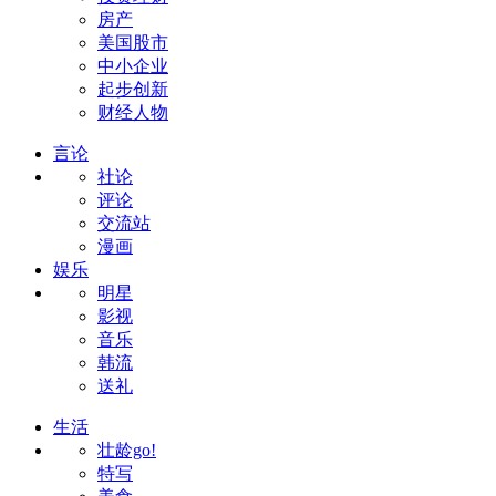
房产
美国股市
中小企业
起步创新
财经人物
言论
社论
评论
交流站
漫画
娱乐
明星
影视
音乐
韩流
送礼
生活
壮龄go!
特写