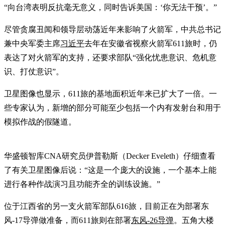
“向台湾表明反抗毫无意义，同时告诉美国：‘你无法干预’。”
尽管贪腐丑闻和领导层动荡近年来影响了火箭军，中共总书记
兼中央军委主席
习近平
去年在安徽省视察火箭军611旅时，仍
表达了对火箭军的支持，还要求部队“强化忧患意识、危机意
识、打仗意识”。
卫星图像也显示，611旅的基地面积近年来已扩大了一倍。一
些专家认为，新增的部分可能至少包括一个内有发射台和用于
模拟作战的假隧道。
华盛顿智库CNA研究员伊普勒斯（Decker Eveleth）仔细查看
了有关卫星图像后说：“这是一个庞大的设施，一个基本上能
进行各种作战演习且功能齐全的训练设施。”
位于江西省的另一支火箭军部队616旅，目前正在为部署东
风-17导弹做准备，而611旅则在部署
东风-26导弹
。五角大楼