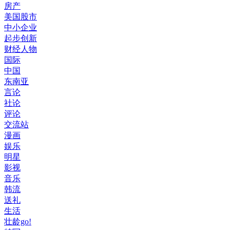
房产
美国股市
中小企业
起步创新
财经人物
国际
中国
东南亚
言论
社论
评论
交流站
漫画
娱乐
明星
影视
音乐
韩流
送礼
生活
壮龄go!